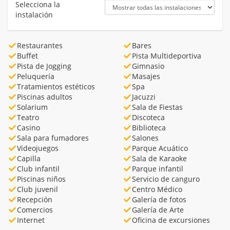
Selecciona la
instalación
Restaurantes
Bares
Buffet
Pista Multideportiva
Pista de Jogging
Gimnasio
Peluquería
Masajes
Tratamientos estéticos
Spa
Piscinas adultos
Jacuzzi
Solarium
Sala de Fiestas
Teatro
Discoteca
Casino
Biblioteca
Sala para fumadores
Salones
Videojuegos
Parque Acuático
Capilla
Sala de Karaoke
Club infantil
Parque infantil
Piscinas niños
Servicio de canguro
Club juvenil
Centro Médico
Recepción
Galería de fotos
Comercios
Galería de Arte
Internet
Oficina de excursiones