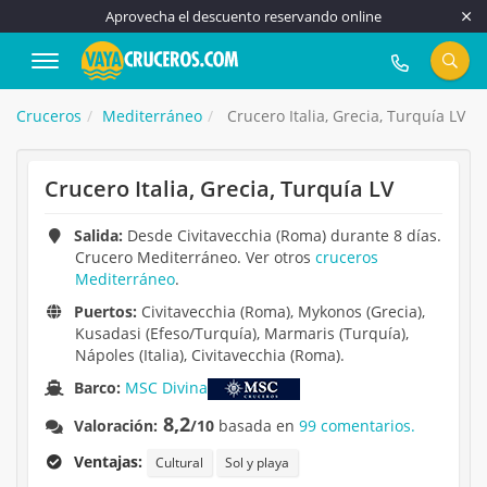
Aprovecha el descuento reservando online
917 815 555
Cruceros
Mediterráneo
Crucero Italia, Grecia, Turquía LV
Crucero Italia, Grecia, Turquía LV
Salida:
Desde Civitavecchia (Roma) durante 8 días.
Crucero Mediterráneo. Ver otros
cruceros
Mediterráneo
.
Puertos:
Civitavecchia (Roma), Mykonos (Grecia),
Kusadasi (Efeso/Turquía), Marmaris (Turquía),
Nápoles (Italia), Civitavecchia (Roma).
Barco:
MSC Divina
8,2
Valoración:
/10
basada en
99 comentarios.
Ventajas:
Cultural
Sol y playa