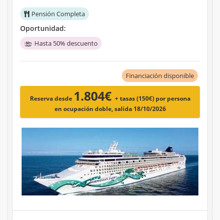
Pensión Completa
Oportunidad:
Hasta 50% descuento
Financiación disponible
1.804€
Reserva desde
+ tasas (150€)
por persona
en ocupación doble, salida 18/10/2026