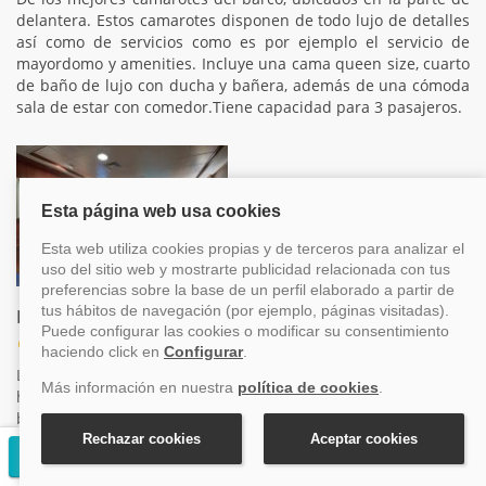
delantera. Estos camarotes disponen de todo lujo de detalles
así como de servicios como es por ejemplo el servicio de
mayordomo y amenities. Incluye una cama queen size, cuarto
de baño de lujo con ducha y bañera, además de una cómoda
sala de estar con comedor.Tiene capacidad para 3 pasajeros.
Penthouse en la popa con balcón
Categoría SN
La Penthouse esta situada en la parte trasera del barco lo que
hace que tenga unas vistas ideales para ver el mar desde el
balcón. Incluye un dormitorio con una cama queen size, un
sofá-cama individual, cuarto de baño de lujo con ducha y
Solicitar presupuesto gratuito
bañera, salón para disfrutar de unos momentos de relajación.