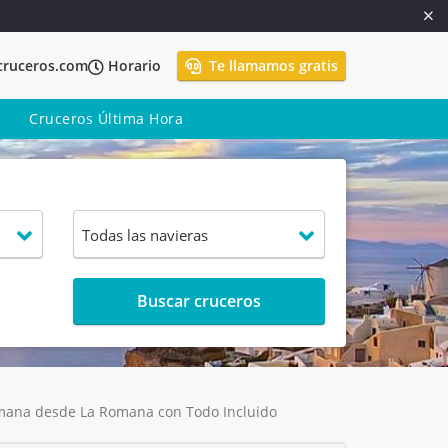
cruceros.com
Horario
Te llamamos gratis
Cruceros Última Hora
Buscar cruceros
 Romana desde La Romana con Todo Incluido