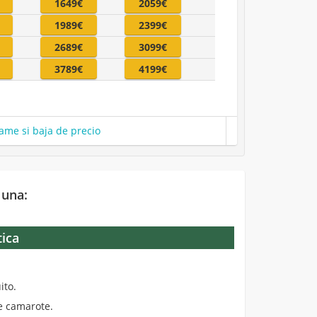
1649€
2059€
1989€
2399€
2689€
3099€
3789€
4199€
ame si baja de precio
 una:
tica
.
ito.
de camarote.