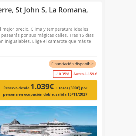
erre, St John S, La Romana,
l mejor precio. Clima y temperatura ideales
y pasearás por sus mágicas calles. Tras 15 días
ón inigualables. Elige el camarote que más te
Financiación disponible
-10.35%
Antes 1.159 €
1.039€
Reserva desde
+ tasas (300€)
por
persona en ocupación doble, salida 15/11/2027