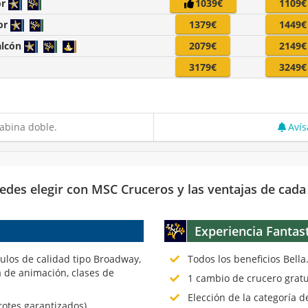
or
1039€
1109€
or
1379€
1449€
alcón
2079€
2149€
3179€
3249€
abina doble.
Avís
edes elegir con MSC Cruceros y las ventajas de cada
Experiencia Fantas
culos de calidad tipo Broadway,
Todos los beneficios Bella
 de animación, clases de
1 cambio de crucero gratu
Elección de la categoría 
rotes garantizados).