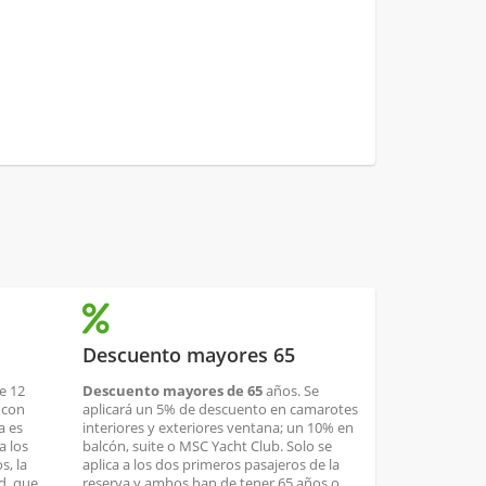
Descuento mayores 65
e 12
Descuento mayores de 65
años. Se
 con
aplicará un 5% de descuento en camarotes
a es
interiores y exteriores ventana; un 10% en
a los
balcón, suite o MSC Yacht Club. Solo se
s, la
aplica a los dos primeros pasajeros de la
ad, que
reserva y ambos han de tener 65 años o