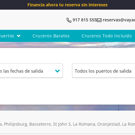
Financia ahora tu reserva sin intereses
917 815 555
reservas@vaya
Puertos
Cruceros Baratos
Cruceros Todo Incluido
a, Philipsburg, Basseterre, St John S, La Romana, Oranjestad, La