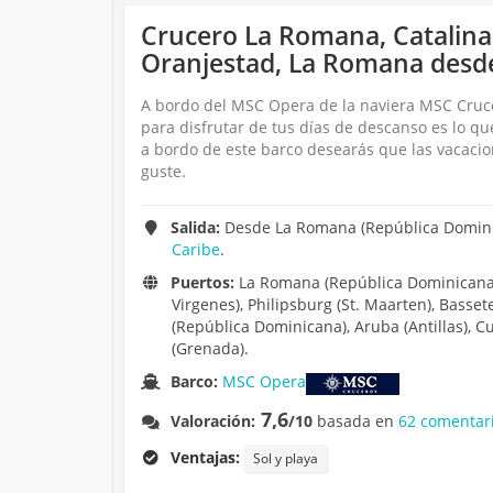
Crucero La Romana, Catalina I
Oranjestad, La Romana desd
A bordo del MSC Opera de la naviera MSC Crucer
para disfrutar de tus días de descanso es lo qu
a bordo de este barco desearás que las vacacion
guste.
Salida:
Desde La Romana (República Dominic
Caribe
.
Puertos:
La Romana (República Dominicana), 
Virgenes), Philipsburg (St. Maarten), Basset
(República Dominicana), Aruba (Antillas), Cur
(Grenada).
Barco:
MSC Opera
7,6
Valoración:
/10
basada en
62 comentari
Ventajas:
Sol y playa