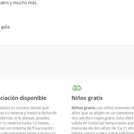
teatro y mucho más.
 gala.
ciación disponible
Niños gratis
plazos tu crucero desde que
Niños gratis
. Los niños menores d
es tu reserva y hasta la fecha de
años que se alojen en un camarote
 Además, si lo deseas, puedes
dos adultos viajan gratis. Esta ofert
ar tu reserva hasta 12 meses.
válida en todas las temporadas par
os un sistema de financiación
menores de dos años; de 3 a 11 año
o, solo necesitas tener a mano tu
oferta, estará sujeta a disponibilid