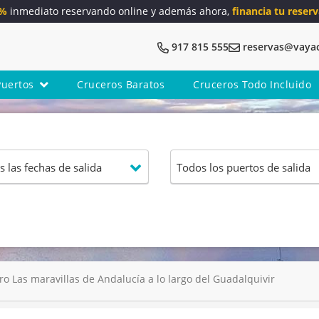
5%
inmediato reservando online y además ahora,
financia tu reserv
917 815 555
reservas@vaya
Puertos
Cruceros Baratos
Cruceros Todo Incluido
o Las maravillas de Andalucía a lo largo del Guadalquivir