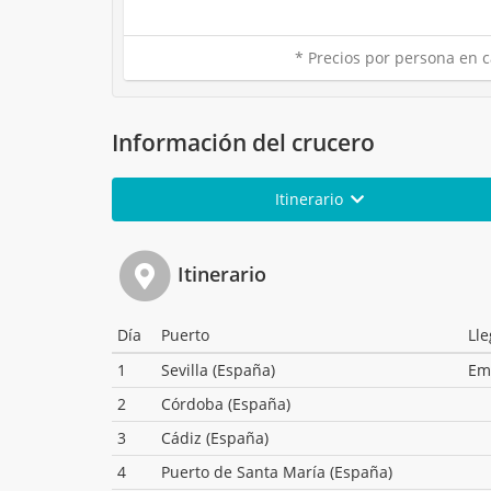
* Precios por persona en c
Información del crucero
Itinerario
Itinerario
Día
Puerto
Ll
1
Sevilla (España)
Em
2
Córdoba (España)
3
Cádiz (España)
4
Puerto de Santa María (España)