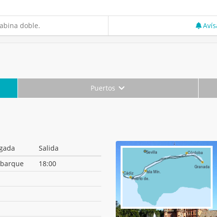
abina doble.
Avís
Puertos
egada
Salida
barque
18:00