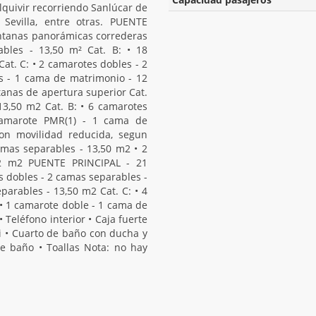
dalquivir recorriendo Sanlúcar de
Sevilla, entre otras. PUENTE
ntanas panorámicas correderas
bles - 13,50 m² Cat. B: • 18
at. C: • 2 camarotes dobles - 2
s - 1 cama de matrimonio - 12
as de apertura superior Cat.
13,50 m2 Cat. B: • 6 camarotes
camarote PMR(1) - 1 cama de
on movilidad reducida, segun
camas separables - 13,50 m2 • 2
2 m2 PUENTE PRINCIPAL - 21
 dobles - 2 camas separables -
parables - 13,50 m2 Cat. C: • 4
• 1 camarote doble - 1 cama de
Teléfono interior • Caja fuerte
-Fi • Cuarto de baño con ducha y
e baño • Toallas Nota: no hay