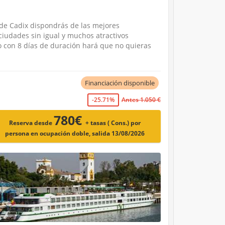
e de Cadix dispondrás de las mejores
 ciudades sin igual y muchos atractivos
o con 8 días de duración hará que no quieras
Financiación disponible
-25.71%
Antes 1.050 €
780€
Reserva desde
+ tasas ( Cons.)
por
persona en ocupación doble, salida 13/08/2026