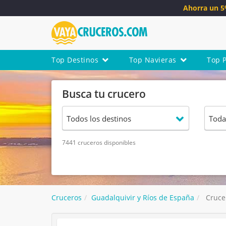
Ahorra un 
Top Destinos
Top Navieras
Top 
Busca tu crucero
7441 cruceros disponibles
Cruceros
Guadalquivir y Ríos de España
Crucer