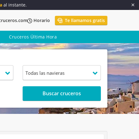
a
al instante.
cruceros.com
Horario
Te llamamos gratis
Cruceros Última Hora
Buscar cruceros