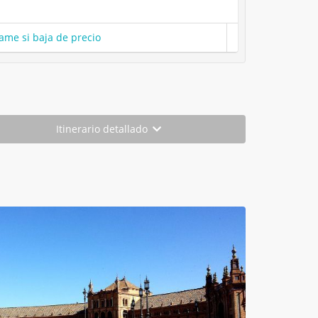
ame si baja de precio
Itinerario detallado