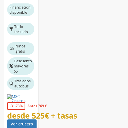
Financiación
disponible
Todo
Incluido
Niños
gratis
Descuento
mayores
65
Traslados
autobús
-31.73%
Antes 769 €
desde
525€
+ tasas
Ver crucero