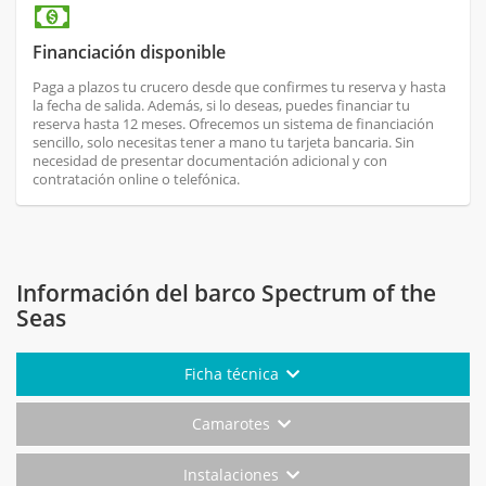
Financiación disponible
Paga a plazos tu crucero desde que confirmes tu reserva y hasta
la fecha de salida. Además, si lo deseas, puedes financiar tu
reserva hasta 12 meses. Ofrecemos un sistema de financiación
sencillo, solo necesitas tener a mano tu tarjeta bancaria. Sin
necesidad de presentar documentación adicional y con
contratación online o telefónica.
Información del barco Spectrum of the
Seas
Ficha técnica
Camarotes
Instalaciones