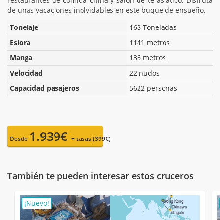
restaurantes de comida china y salón de te asiático. Disfruta
de unas vacaciones inolvidables en este buque de ensueño.
Tonelaje
168 Toneladas
Eslora
1141 metros
Manga
136 metros
Velocidad
22 nudos
Capacidad pasajeros
5622 personas
1.939€
Desde
+ tasas (399€)
También te pueden interesar estos cruceros
¡Nuevo!