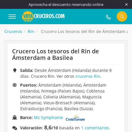
Aprovecha el descuento reservando online
917 815 555
Cruceros
Rin
Crucero Los tesoros del Rin de Ámsterdam a B
Crucero Los tesoros del Rin de
Ámsterdam a Basilea
Salida:
Desde Ámsterdam (Holanda) durante 8
días. Crucero Rin. Ver otros
cruceros Rin
.
Puertos:
Ámsterdam (Holanda), Ámsterdam
(Holanda), Nimega (Países Bajos), Coblenza
(Alemania), Colonia (Alemania), Maguncia
(Alemania), Vieux-Breisach (Alemania),
Estrasburgo (Francia), Basilea (Suiza).
Barco:
Ms Symphonie
8,6
Valoración:
/10
basada en
1 comentarios.