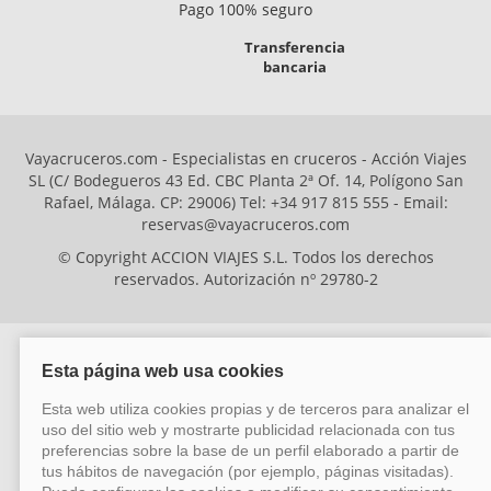
Pago 100% seguro
Transferencia
bancaria
Vayacruceros.com - Especialistas en cruceros - Acción Viajes
SL (C/ Bodegueros 43 Ed. CBC Planta 2ª Of. 14, Polígono San
Rafael, Málaga. CP: 29006) Tel: +34 917 815 555 - Email:
reservas@vayacruceros.com
© Copyright ACCION VIAJES S.L. Todos los derechos
reservados. Autorización nº 29780-2
ACCION VIAJES SL ha sido beneficiaria del Fondo Europeo de Desarrollo
Regional (FEDER), cuyo objetivo es mejorar la competitividad de las pymes
mediante el impulso de la innovación, el desarrollo tecnológico, la