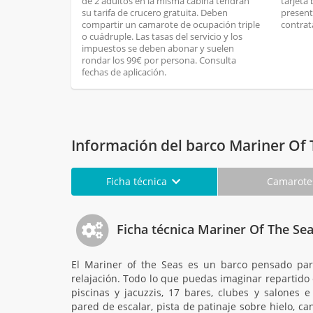
de 2 adultos en la misma cabina tendrán
tarjeta
su tarifa de crucero gratuita. Deben
present
compartir un camarote de ocupación triple
contrat
o cuádruple. Las tasas del servicio y los
impuestos se deben abonar y suelen
rondar los 99€ por persona. Consulta
fechas de aplicación.
Información del barco Mariner Of 
Ficha técnica
Camarot
Ficha técnica Mariner Of The Se
El Mariner of the Seas es un barco pensado para 
relajación. Todo lo que puedas imaginar repartido
piscinas y jacuzzis, 17 bares, clubes y salones e
pared de escalar, pista de patinaje sobre hielo, ca