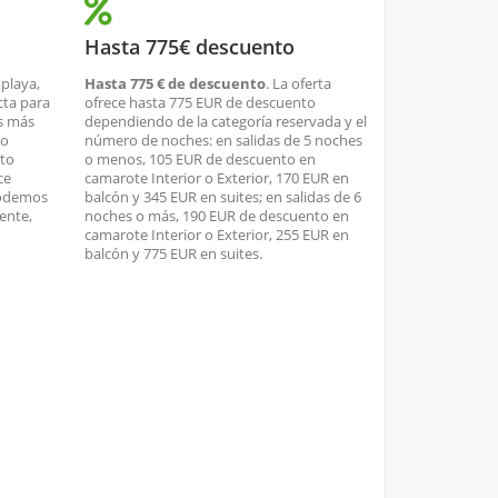
Hasta 775€ descuento
 playa,
Hasta 775 € de descuento
. La oferta
cta para
ofrece hasta 775 EUR de descuento
os más
dependiendo de la categoría reservada y el
no
número de noches: en salidas de 5 noches
nto
o menos, 105 EUR de descuento en
ce
camarote Interior o Exterior, 170 EUR en
podemos
balcón y 345 EUR en suites; en salidas de 6
ente,
noches o más, 190 EUR de descuento en
camarote Interior o Exterior, 255 EUR en
balcón y 775 EUR en suites.