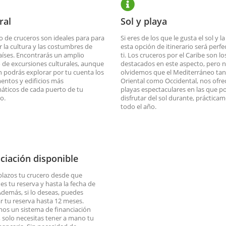
ral
Sol y playa
po de cruceros son ideales para para
Si eres de los que le gusta el sol y la
r la cultura y las costumbres de
esta opción de itinerario será perfe
aíses. Encontrarás un amplio
ti. Los cruceros por el Caribe son l
 de excursiones culturales, aunque
destacados en este aspecto, pero 
 podrás explorar por tu cuenta los
olvidemos que el Mediterráneo ta
ntos y edificios más
Oriental como Occidental, nos ofre
ticos de cada puerto de tu
playas espectaculares en las que 
io.
disfrutar del sol durante, prácticam
todo el año.
ciación disponible
plazos tu crucero desde que
es tu reserva y hasta la fecha de
 Además, si lo deseas, puedes
ar tu reserva hasta 12 meses.
os un sistema de financiación
o, solo necesitas tener a mano tu