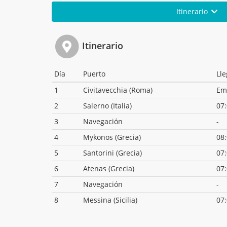
Itinerario
Itinerario
Día
Puerto
Ll
1
Civitavecchia (Roma)
Em
2
Salerno (Italia)
07
3
Navegación
-
4
Mykonos (Grecia)
08
5
Santorini (Grecia)
07
6
Atenas (Grecia)
07
7
Navegación
-
8
Messina (Sicilia)
07