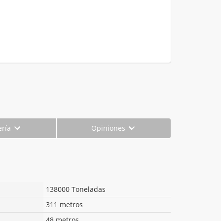
ería
Opiniones
138000 Toneladas
311 metros
48 metros