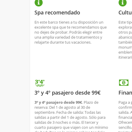
Spa recomendado
Cultu
En este barco tienes a tu disposición un
Este ti
excelente spa que te recomendamos que
explora
no dejes de probar. Podrás elegir entre
otros p
una amplia variedad de tratamientos y
abanico
relajarte durante tus vacaciones.
también
monume
emblemá
itinerar
3º y 4º pasajero desde 99€
Finan
3º y 4º pasajero desde 99€
. Plazo de
Paga a 
reserva: Del 1 de agosto al 30 de
confirm
septiembre. Fecha de salida: Todas las
salida.
salidas a partir del 1 de agosto. Sólo para
financi
salidas de 3 noches o más. El tercer y
Ofrecem
cuarto pasajero que viajen con un mínimo
sencill