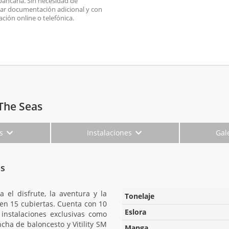
 bancaria. Sin necesidad de
ar documentación adicional y con
ación online o telefónica.
The Seas
es
Instalaciones
Gal
as
el disfrute, la aventura y la
Tonelaje
 en 15 cubiertas. Cuenta con 10
Eslora
 instalaciones exclusivas como
ncha de baloncesto y Vitility SM
Manga