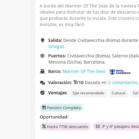
A bordo del Mariner Of The Seas de la naviera R
ideales para disfrutar de tus días de descanso 
que probarás durante tu escala. Este crucero c
minutos, es muy fácil.
Salida:
Desde Civitavecchia (Roma) durante 1
Griegas
.
Puertos:
Civitavecchia (Roma), Salerno (Itali
Messina (Sicilia), Barcelona.
Barco:
Mariner Of The Seas
9
Valoración:
/10
basada en
2 comentarios.
Ventajas:
Spa recomendado
Cultural
Sol
Pensión Completa
Oportunidad:
3º y 4º pasajero des
Hasta 775€ descuento