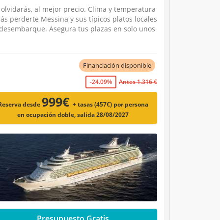
olvidarás, al mejor precio. Clima y temperatura
ás perderte Messina y sus típicos platos locales
e desembarque. Asegura tus plazas en solo unos
Financiación disponible
-24.09%
Antes 1.316 €
999€
Reserva desde
+ tasas (457€)
por persona
en ocupación doble, salida 28/08/2027
Presupuesto Gratis