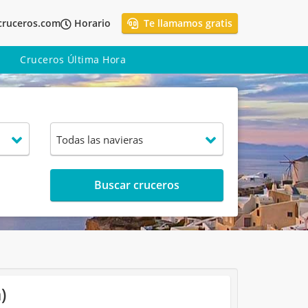
cruceros.com
Horario
Te llamamos gratis
Cruceros Última Hora
Buscar cruceros
)