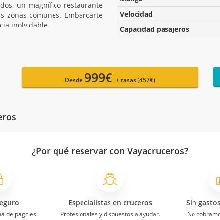
dos, un magnífico restaurante
Velocidad
ias zonas comunes. Embarcarte
cia inolvidable.
Capacidad pasajeros
999€
Desde
+ tasas (457€)
eros
¿Por qué reservar con Vayacruceros?
eguro
Especialistas en cruceros
Sin gasto
ma de pago es
Profesionales y dispuestos a ayudar.
No cobramo