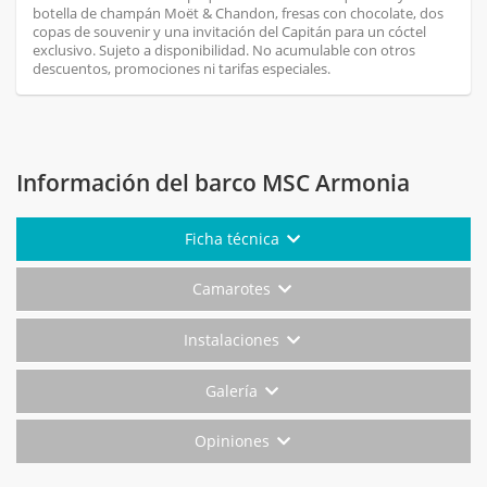
botella de champán Moët & Chandon, fresas con chocolate, dos
copas de souvenir y una invitación del Capitán para un cóctel
exclusivo. Sujeto a disponibilidad. No acumulable con otros
descuentos, promociones ni tarifas especiales.
Información del barco MSC Armonia
Ficha técnica
Camarotes
Instalaciones
Galería
Opiniones