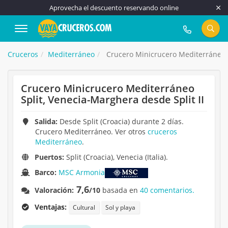
Aprovecha el descuento reservando online
917 815 555
Cruceros
Mediterráneo
Crucero Minicrucero Mediterráneo S
Crucero Minicrucero Mediterráneo
Split, Venecia-Marghera desde Split II
Salida:
Desde Split (Croacia) durante 2 días.
Crucero Mediterráneo. Ver otros
cruceros
Mediterráneo
.
Puertos:
Split (Croacia), Venecia (Italia).
Barco:
MSC Armonia
7,6
Valoración:
/10
basada en
40 comentarios.
Ventajas:
Cultural
Sol y playa