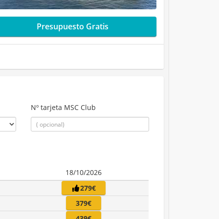
Presupuesto Gratis
Nº tarjeta MSC Club
18/10/2026
279€
379€
439€