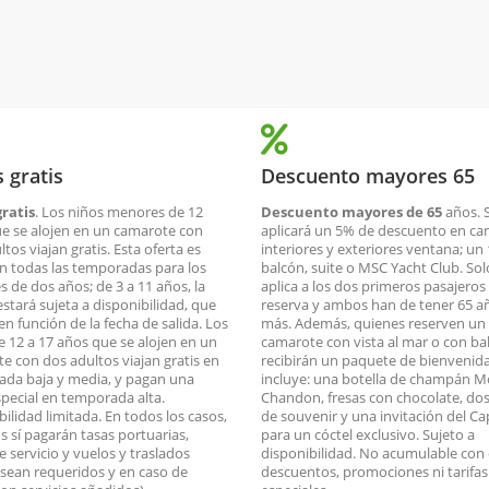
 gratis
Descuento mayores 65
ratis
. Los niños menores de 12
Descuento mayores de 65
años. 
e se alojen en un camarote con
aplicará un 5% de descuento en c
tos viajan gratis. Esta oferta es
interiores y exteriores ventana; un
en todas las temporadas para los
balcón, suite o MSC Yacht Club. Sol
 de dos años; de 3 a 11 años, la
aplica a los dos primeros pasajeros 
estará sujeta a disponibilidad, que
reserva y ambos han de tener 65 a
en función de la fecha de salida. Los
más. Además, quienes reserven un
e 12 a 17 años que se alojen en un
camarote con vista al mar o con ba
e con dos adultos viajan gratis en
recibirán un paquete de bienvenid
da baja y media, y pagan una
incluye: una botella de champán M
especial en temporada alta.
Chandon, fresas con chocolate, do
bilidad limitada. En todos los casos,
de souvenir y una invitación del Ca
os sí pagarán tasas portuarias,
para un cóctel exclusivo. Sujeto a
e servicio y vuelos y traslados
disponibilidad. No acumulable con
sean requeridos y en caso de
descuentos, promociones ni tarifas