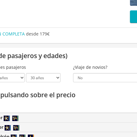
ÓN COMPLETA
desde 179€
de pasajeros y edades)
es pasajeros
¿Viaje de novios?
a pulsando sobre el precio
or
or
alcón