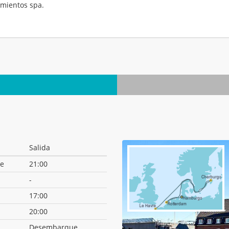
mientos spa.
.
Salida
e
21:00
-
17:00
20:00
Desembarque