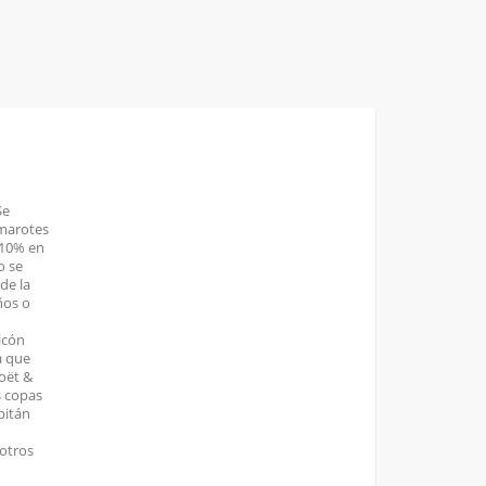
Se
amarotes
 10% en
o se
de la
ños o
lcón
a que
oët &
s copas
pitán
 otros