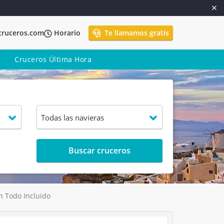
cruceros.com
Horario
Te llamamos gratis
Cruceros Última Hora
Buscar cruceros
 Todo Incluido