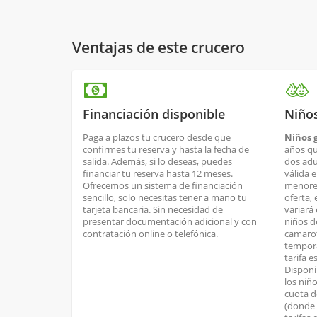
Ventajas de este crucero
Financiación disponible
Niños
Paga a plazos tu crucero desde que
Niños g
confirmes tu reserva y hasta la fecha de
años qu
salida. Además, si lo deseas, puedes
dos adul
financiar tu reserva hasta 12 meses.
válida 
Ofrecemos un sistema de financiación
menores
sencillo, solo necesitas tener a mano tu
oferta, 
tarjeta bancaria. Sin necesidad de
variará 
presentar documentación adicional y con
niños d
contratación online o telefónica.
camarot
tempora
tarifa 
Disponi
los niñ
cuota d
(donde 