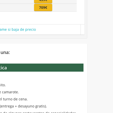
709€
ame si baja de precio
 una:
tica
.
ito.
de camarote.
el turno de cena.
entrega + desayuno gratis).