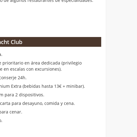
 de algunos restaurantes de especialidades.
cht Club
a.
rioritario en área dedicada (privilegio
en escalas con excursiones).
conserje 24h.
ium Extra (bebidas hasta 13€ + minibar).
m para 2 dispositivos.
 carta para desayuno, comida y cena.
para cenar.
o.