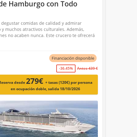
esde Hamburgo con Todo
e degustar comidas de calidad y admirar
o y muchos atractivos culturales. Además,
ones no acaben nunca. Este crucero te ofrecerá
Financiación disponible
-36.45%
Antes 439 €
279€
Reserva desde
+ tasas (120€)
por persona
en ocupación doble, salida 18/10/2026