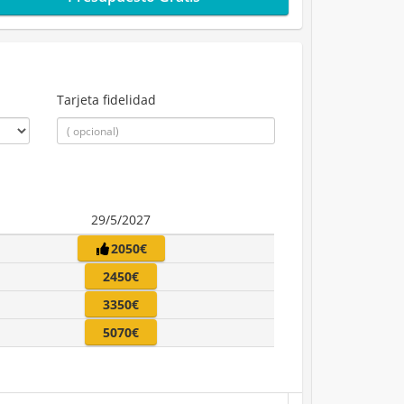
Tarjeta fidelidad
29/5/2027
2050€
2450€
3350€
5070€