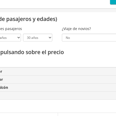
de pasajeros y edades)
es pasajeros
¿Viaje de novios?
a pulsando sobre el precio
or
or
alcón