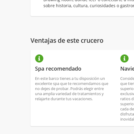
sobre historia, cultura, curiosidades o gastr
Ventajas de este crucero
Spa recomendado
Navi
En este barco tienes a tu disposición un
Conside
excelente spa que te recomendamos que
que tie
no dejes de probar. Podrás elegir entre
superio
una amplia variedad de tratamientos y
exclusi
relajarte durante tus vacaciones.
ratios 
superio
cada de
disfrut
inovida