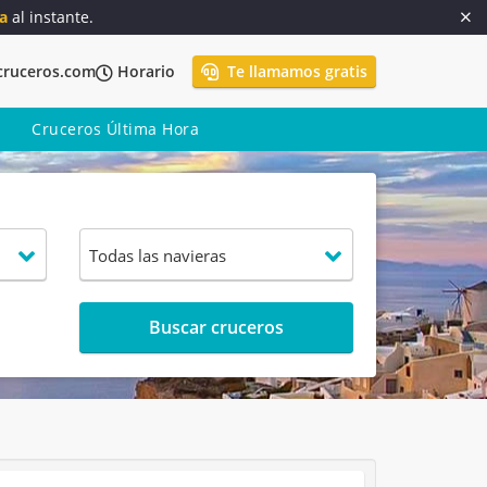
a
al instante.
cruceros.com
Horario
Te llamamos gratis
Cruceros Última Hora
Buscar cruceros