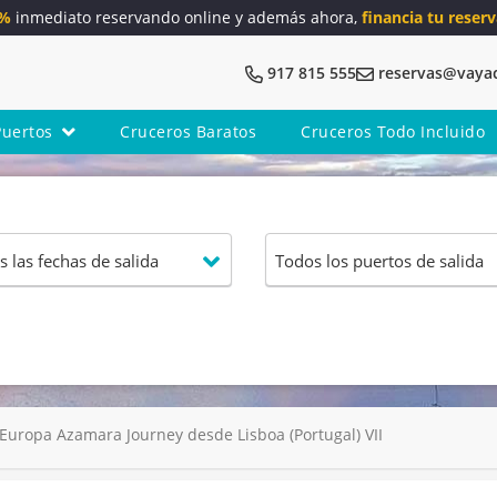
5%
inmediato reservando online y además ahora,
financia tu reserv
917 815 555
reservas@vaya
Puertos
Cruceros Baratos
Cruceros Todo Incluido
Europa Azamara Journey desde Lisboa (Portugal) VII