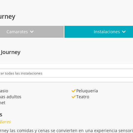
urney
Camarotes
Instalaciones
 Journey
asio
Peluquería
nas adultos
Teatro
net
s
 Bares
ney las comidas y cenas se convierten en una experiencia sensoria