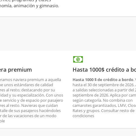
onomía, animación y gimnasio.
era premium
Hasta 1000$ crédito a b
ramos naviera premium a aquella
Hasta 1000 $ de crédito a bordo
.
ne unos estándares de calidad
hasta el 30 de septiembre de 2026. 
res al resto; destacando por su
a salidas seleccionadas a partir del 
vidad y su especialización. Con unos
septiembre de 2026. Aplica por cam
de servicio y de espacio por pasajero
según categoría. No combina con
res al resto. Navieras que cuidan
camarotes garantizados, LMV, Clos
talle de sus pasajeros haciéndoles
Rates y grupos. Consultar resto de
ar de las vacaciones de un modo
condiciones
ble