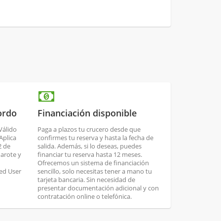
ordo
Financiación disponible
 Válido
Paga a plazos tu crucero desde que
Aplica
confirmes tu reserva y hasta la fecha de
2 de
salida. Además, si lo deseas, puedes
arote y
financiar tu reserva hasta 12 meses.
Ofrecemos un sistema de financiación
ed User
sencillo, solo necesitas tener a mano tu
tarjeta bancaria. Sin necesidad de
presentar documentación adicional y con
contratación online o telefónica.