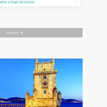
same si baja de precio
Puertos