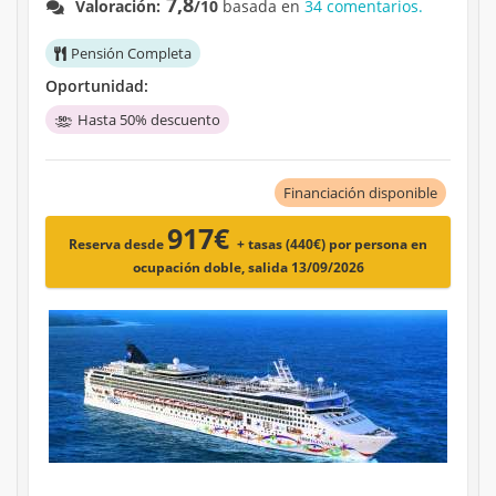
7,8
Valoración:
/10
basada en
34 comentarios.
Pensión Completa
Oportunidad:
Hasta 50% descuento
Financiación disponible
917€
Reserva desde
+ tasas (440€)
por persona en
ocupación doble, salida 13/09/2026