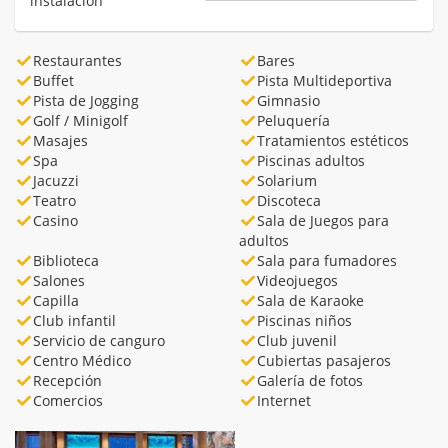
instalación
Restaurantes
Bares
Buffet
Pista Multideportiva
Pista de Jogging
Gimnasio
Golf / Minigolf
Peluquería
Masajes
Tratamientos estéticos
Spa
Piscinas adultos
Jacuzzi
Solarium
Teatro
Discoteca
Casino
Sala de Juegos para
adultos
Biblioteca
Sala para fumadores
Salones
Videojuegos
Capilla
Sala de Karaoke
Club infantil
Piscinas niños
Servicio de canguro
Club juvenil
Centro Médico
Cubiertas pasajeros
Recepción
Galería de fotos
Comercios
Internet