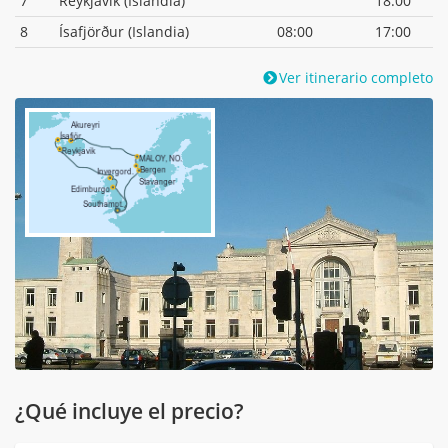
7
Reykjavik (Islandia)
18:00
8
Ísafjörður (Islandia)
08:00
17:00
Ver itinerario completo
¿Qué incluye el precio?