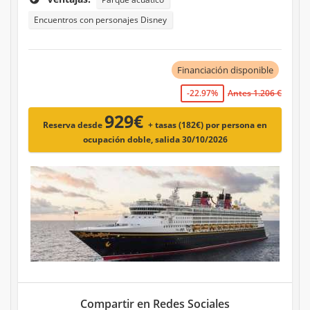
Encuentros con personajes Disney
Financiación disponible
-22.97%
Antes 1.206 €
929€
Reserva desde
+ tasas (182€)
por persona en
ocupación doble, salida 30/10/2026
Compartir en Redes Sociales