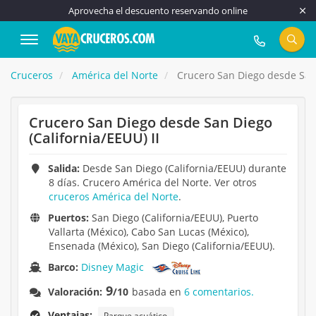
Aprovecha el descuento reservando online
917 815 555
Cruceros
América del Norte
Crucero San Diego desde San D
Crucero San Diego desde San Diego
(California/EEUU) II
Salida:
Desde San Diego (California/EEUU) durante
8 días. Crucero América del Norte. Ver otros
cruceros América del Norte
.
Puertos:
San Diego (California/EEUU), Puerto
Vallarta (México), Cabo San Lucas (México),
Ensenada (México), San Diego (California/EEUU).
Barco:
Disney Magic
9
Valoración:
/10
basada en
6 comentarios.
Ventajas:
Parque acuático