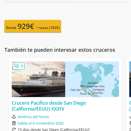
929€
Desde
+ tasas (182€)
También te pueden interesar estos cruceros
9
Crucero Pacifico desde San Diego
(California/EEUU) XXXIV
América del Norte
Salida el 6 noviembre 2026
15 días desde San Diego (California/EEUU)