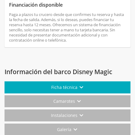
Financiación disponible
Paga a plazos tu crucero desde que confirmes tu reserva y hasta
la fecha de salida. Además, si lo deseas, puedes financiar tu
reserva hasta 12 meses. Ofrecemos un sistema de financiación
sencillo, solo necesitas tener a mano tu tarjeta bancaria. Sin
necesidad de presentar documentación adicional y con
contratación online o telefónica.
Información del barco Disney Magic
Ficha técnica
Camarotes
Instalaciones
Galería