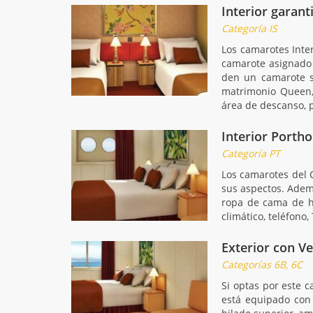
Interior garant
Categoría IS
Los camarotes Inte
camarote asignado 
den un camarote s
matrimonio Queen, 
área de descanso, p
Interior Portho
Categoría PT
Los camarotes del 
sus aspectos. Adem
ropa de cama de hi
climático, teléfono
Exterior con V
Categorías 6B, 6C
Si optas por este c
está equipado con