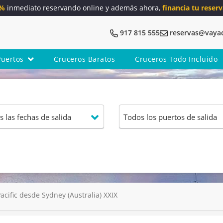
5%
inmediato reservando online y además ahora,
financia tu reserv
917 815 555
reservas@vaya
Puertos
Cruceros Baratos
Cruceros Todo Incluido
cific desde Sydney (Australia) XXIX