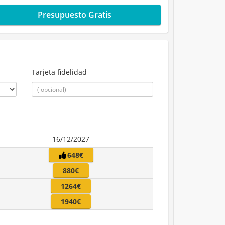
Presupuesto Gratis
Tarjeta fidelidad
16/12/2027
648€
880€
1264€
1940€