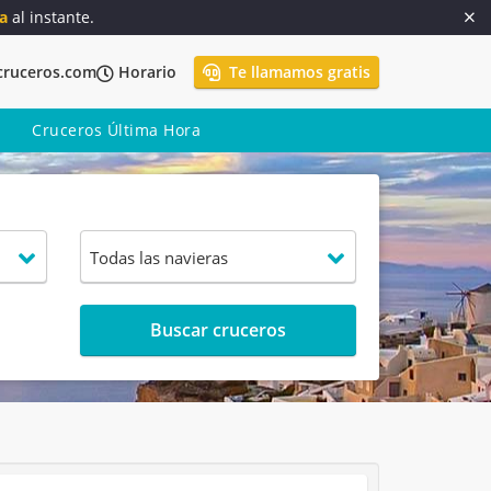
a
al instante.
cruceros.com
Horario
Te llamamos gratis
Cruceros Última Hora
Buscar cruceros