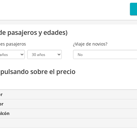
de pasajeros y edades)
es pasajeros
¿Viaje de novios?
a pulsando sobre el precio
or
or
alcón