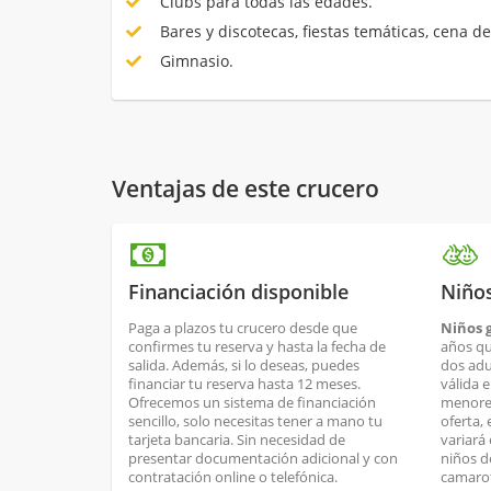
Clubs para todas las edades.
Bares y discotecas, fiestas temáticas, cena de
Gimnasio.
Ventajas de este crucero
Financiación disponible
Niños
Paga a plazos tu crucero desde que
Niños g
confirmes tu reserva y hasta la fecha de
años qu
salida. Además, si lo deseas, puedes
dos adul
financiar tu reserva hasta 12 meses.
válida 
Ofrecemos un sistema de financiación
menores
sencillo, solo necesitas tener a mano tu
oferta, 
tarjeta bancaria. Sin necesidad de
variará 
presentar documentación adicional y con
niños d
contratación online o telefónica.
camarot