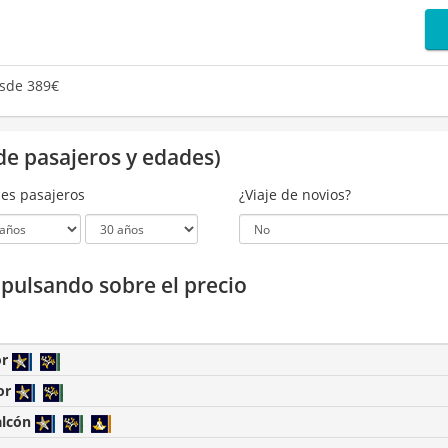
sde 389€
de pasajeros y edades)
es pasajeros
¿Viaje de novios?
a pulsando sobre el precio
or
or
alcón