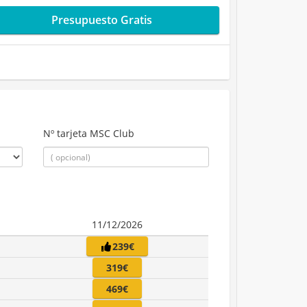
Presupuesto Gratis
Nº tarjeta MSC Club
11/12/2026
239€
319€
469€