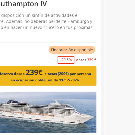
outhampton IV
disposición un sinfín de actividades e
mbre. Además, no deberás perderte Hamburgo y
ndo en hacer un nuevo crucero en tus próximas
Financiación disponible
-29.5%
Antes 339 €
239€
Reserva desde
+ tasas (200€)
por persona
en ocupación doble, salida 11/12/2026