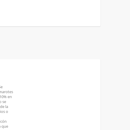
Se
amarotes
 10% en
o se
de la
ños o
lcón
a que