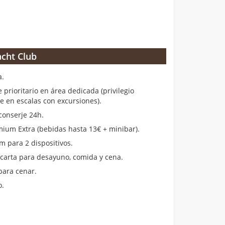
cht Club
a.
rioritario en área dedicada (privilegio
en escalas con excursiones).
conserje 24h.
ium Extra (bebidas hasta 13€ + minibar).
m para 2 dispositivos.
 carta para desayuno, comida y cena.
para cenar.
o.