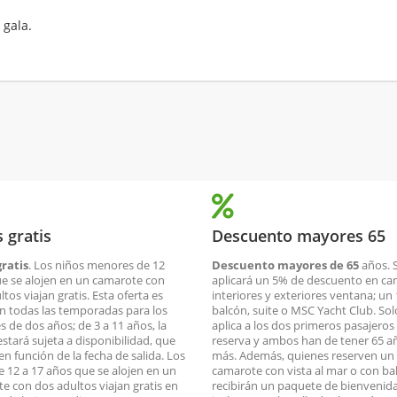
 gala.
 gratis
Descuento mayores 65
ratis
. Los niños menores de 12
Descuento mayores de 65
años. 
e se alojen en un camarote con
aplicará un 5% de descuento en c
tos viajan gratis. Esta oferta es
interiores y exteriores ventana; un
en todas las temporadas para los
balcón, suite o MSC Yacht Club. Sol
 de dos años; de 3 a 11 años, la
aplica a los dos primeros pasajeros 
estará sujeta a disponibilidad, que
reserva y ambos han de tener 65 a
en función de la fecha de salida. Los
más. Además, quienes reserven un
e 12 a 17 años que se alojen en un
camarote con vista al mar o con ba
e con dos adultos viajan gratis en
recibirán un paquete de bienvenid