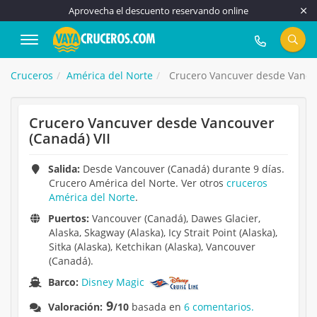
Aprovecha el descuento reservando online
917 815 555
Cruceros
América del Norte
Crucero Vancuver desde Vancou
Crucero Vancuver desde Vancouver
(Canadá) VII
Salida:
Desde Vancouver (Canadá) durante 9 días.
Crucero América del Norte. Ver otros
cruceros
América del Norte
.
Puertos:
Vancouver (Canadá), Dawes Glacier,
Alaska, Skagway (Alaska), Icy Strait Point (Alaska),
Sitka (Alaska), Ketchikan (Alaska), Vancouver
(Canadá).
Barco:
Disney Magic
9
Valoración:
/10
basada en
6 comentarios.