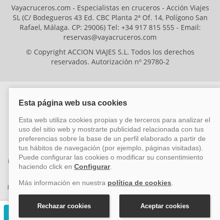
Vayacruceros.com - Especialistas en cruceros - Acción Viajes
SL (C/ Bodegueros 43 Ed. CBC Planta 2ª Of. 14, Polígono San
Rafael, Málaga. CP: 29006) Tel: +34 917 815 555 - Email:
reservas@vayacruceros.com
© Copyright ACCION VIAJES S.L. Todos los derechos
reservados. Autorización nº 29780-2
ACCION VIAJES SL ha sido beneficiaria del Fondo Europeo de Desarrollo
Regional (FEDER), cuyo objetivo es mejorar la competitividad de las pymes
mediante el impulso de la innovación, el desarrollo tecnológico, la
investigación de calidad y el uso seguro y fiable del ciberespacio. Gracias a
esta financiación, la empresa ha puesto en marcha un Plan de Acción
durante el año 2026 para reforzar su competitividad empresarial,
promoviendo la innovación y la ciberseguridad. Para ello, ha contado con el
apoyo de los programas Pyme Innova y Pyme Cibersegura de la Cámara
de Comercio de Málaga. #EuropaSeSiente
Solicitar presupuesto gratuito