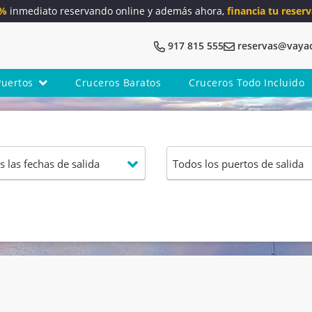
5%
inmediato reservando online y además ahora,
financia tu reserv
917 815 555
reservas@vaya
Puertos
Cruceros Baratos
Cruceros Todo Incluido