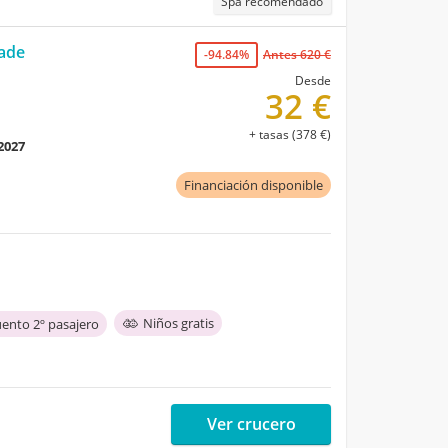
Spa recomendado
ade
-94.84%
Antes 620 €
Desde
32 €
+ tasas (378 €)
 2027
Financiación disponible
Niños gratis
ento 2º pasajero
Ver crucero