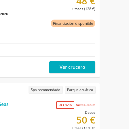
48 €
+ tasas (128 €)
 2026
Financiación disponible
Ver crucero
Spa recomendado
Parque acuático
Seas
-83.82%
Antes 309 €
Desde
50 €
+ tasas (230 €)