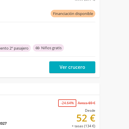
Financiación disponible
Niños gratis
ento 2º pasajero
Ver crucero
-24.64%
Antes 69 €
Desde
52 €
2027
+ tasas (134 €)