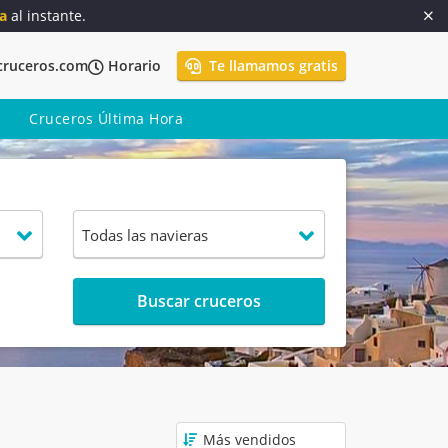
a
al instante.
cruceros.com
Horario
Te llamamos gratis
Cruceros Última Hora
Buscar cruceros