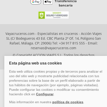
Transferencia
bancaria
Vayacruceros.com - Especialistas en cruceros - Acción Viajes
SL (C/ Bodegueros 43 Ed. CBC Planta 2ª Of. 14, Polígono San
Rafael, Málaga. CP: 29006) Tel: +34 917 815 555 - Email:
reservas@vayacruceros.com
© Copyright ACCION VIAJES S.L. Todos los derechos
reservados. Autorización nº 29780-2
ACCION VIAJES SL ha sido beneficiaria del Fondo Europeo de Desarrollo
Regional (FEDER), cuyo objetivo es mejorar la competitividad de las pymes
mediante el impulso de la innovación, el desarrollo tecnológico, la