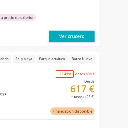
 a precio de exterior
Ver crucero
ndado
Sol y playa
Parque acuático
Barco Nuevo
-23.45%
Antes 806 €
Desde
617 €
2027
+ tasas (428 €)
Financiación disponible