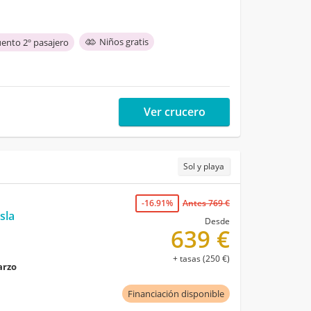
Niños gratis
ento 2º pasajero
Ver crucero
Sol y playa
-16.91%
Antes 769 €
sla
Desde
639 €
+ tasas (250 €)
arzo
Financiación disponible