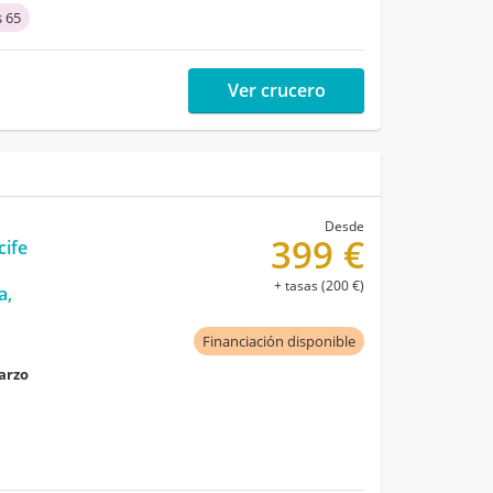
 65
Ver crucero
Desde
399 €
cife
+ tasas (200 €)
a,
Financiación disponible
marzo