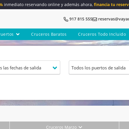
5%
inmediato reservando online y además ahora,
financia tu reserv
917 815 555
reservas@vaya
Puertos
Cruceros Baratos
Cruceros Todo Incluido
Cruceros Marzo