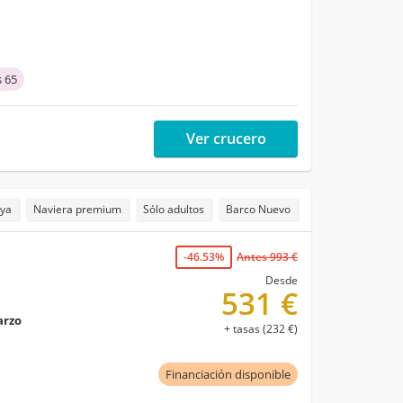
 65
Ver crucero
aya
Naviera premium
Sólo adultos
Barco Nuevo
-46.53%
Antes 993 €
Desde
531 €
arzo
+ tasas (232 €)
Financiación disponible