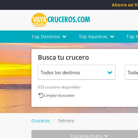
Ahorra un 
Top Destinos
Top Navieras
Top 
Busca tu crucero
633 cruceros disponibles
Limpiar buscador
Cruceros
Febrero
Cruceros Enero