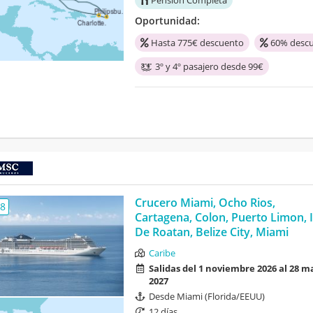
Pensión Completa
Oportunidad:
Hasta 775€ descuento
60% descu
3º y 4º pasajero desde 99€
Crucero Miami, Ocho Rios,
,8
Cartagena, Colon, Puerto Limon, I
De Roatan, Belize City, Miami
Caribe
Salidas del 1 noviembre 2026 al 28 m
2027
Desde Miami (Florida/EEUU)
12 días