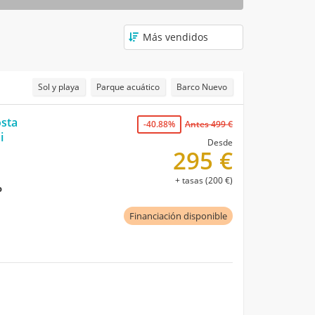
Sol y playa
Parque acuático
Barco Nuevo
osta
-40.88%
Antes 499 €
i
Desde
295 €
+ tasas (200 €)
o
Financiación disponible