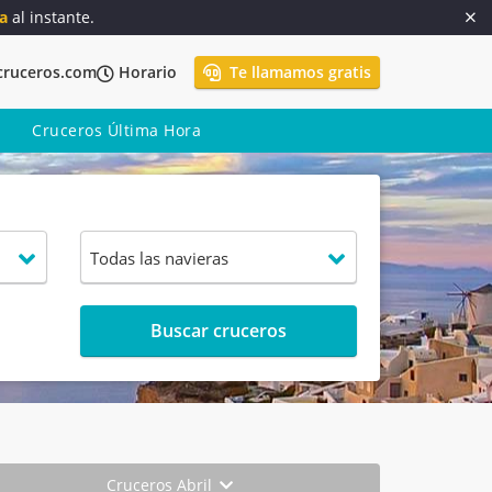
a
al instante.
cruceros.com
Horario
Te llamamos gratis
Cruceros Última Hora
Buscar cruceros
Cruceros Abril