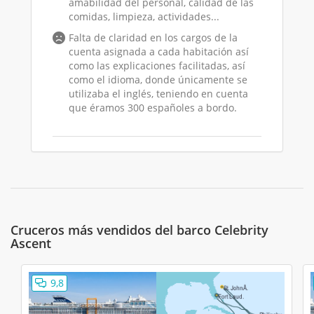
amabilidad del personal, calidad de las
comidas, limpieza, actividades...
Falta de claridad en los cargos de la
cuenta asignada a cada habitación así
como las explicaciones facilitadas, así
como el idioma, donde únicamente se
utilizaba el inglés, teniendo en cuenta
que éramos 300 españoles a bordo.
Juan
27/07/2025
10
Celebrity Ascent
Mediterráneo Celebrity Ascent desde
Barcelona VI
Cruceros más vendidos del barco Celebrity
Barco muy moderno , diferente .
Ascent
Falta de información en español
9,8