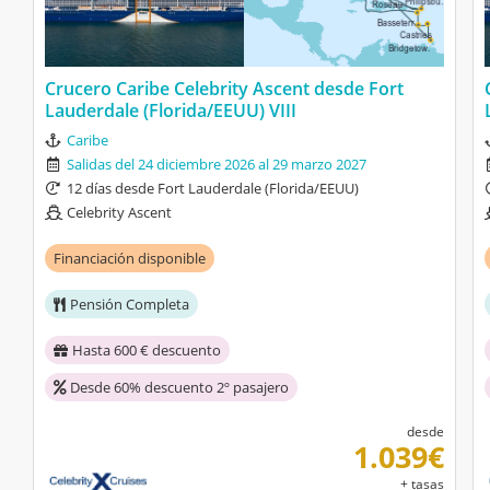
Yea
16/09/2024
9,6
Celebrity Ascent
Mediterráneo Celebrity Ascent desde
Crucero Caribe Celebrity Ascent desde Fort
Barcelona XVI
Lauderdale (Florida/EEUU) VIII
Shows
Caribe
Exepto unos pocos, la mayoría de los
Salidas del 24 diciembre 2026 al 29 marzo 2027
camareros deberian ser un poco más
12 días desde Fort Lauderdale (Florida/EEUU)
agradables.
Celebrity Ascent
Financiación disponible
Pensión Completa
Hasta 600 € descuento
Desde 60% descuento 2º pasajero
desde
1.039€
+ tasas