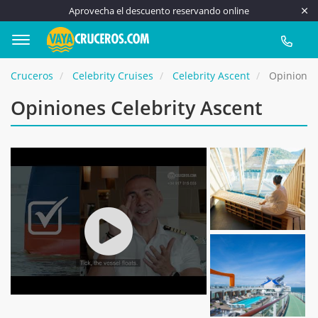
Aprovecha el descuento reservando online
917 815
Cruceros
Celebrity Cruises
Celebrity Ascent
Opiniones 
Opiniones Celebrity Ascent