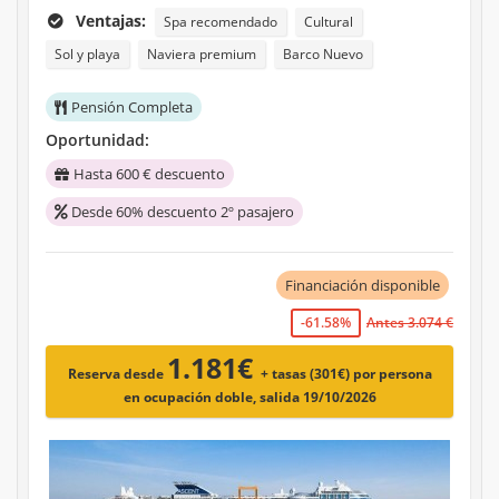
Ventajas:
Spa recomendado
Cultural
Sol y playa
Naviera premium
Barco Nuevo
Pensión Completa
Oportunidad:
Hasta 600 € descuento
Desde 60% descuento 2º pasajero
Financiación disponible
-61.58%
Antes 3.074 €
1.181€
Reserva desde
+ tasas (301€)
por persona
en ocupación doble, salida 19/10/2026