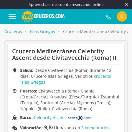
Aprovecha el descuento reservando online
917 815 555
Cruceros
Islas Griegas
Crucero Mediterráneo Celebrity Asc
Crucero Mediterráneo Celebrity
Ascent desde Civitavecchia (Roma) II
Salida:
Desde Civitavecchia (Roma) durante 12
días. Crucero Islas Griegas. Ver otros
cruceros
Islas Griegas
.
Puertos:
Civitavecchia (Roma), Chania
(Creta/Grecia), Kusadasi (Efeso/Turquía), Estambul
(Turquía), Santorini (Grecia), Mykonos (Grecia),
Nápoles (Italia), Civitavecchia (Roma).
Barco:
Celebrity Ascent
9,8
Valoración:
/10
basada en
3 comentarios.