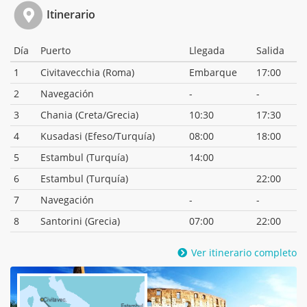
Itinerario
Día
Puerto
Llegada
Salida
1
Civitavecchia (Roma)
Embarque
17:00
2
Navegación
-
-
3
Chania (Creta/Grecia)
10:30
17:30
4
Kusadasi (Efeso/Turquía)
08:00
18:00
5
Estambul (Turquía)
14:00
6
Estambul (Turquía)
22:00
7
Navegación
-
-
8
Santorini (Grecia)
07:00
22:00
Ver itinerario completo