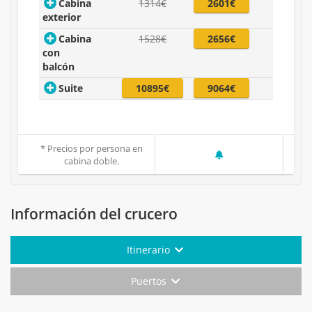
Cabina
1314€
2601€
exterior
Cabina
1528€
2656€
con
balcón
Suite
10895€
9064€
* Precios por persona en
cabina doble.
Información del crucero
Itinerario
Puertos