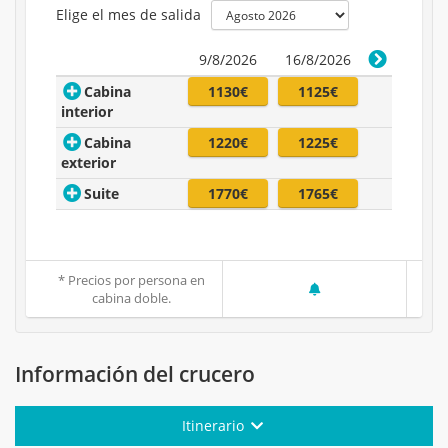
Elige el mes de salida
9/8/2026
16/8/2026
Cabina
1130€
1125€
interior
Cabina
1220€
1225€
exterior
Suite
1770€
1765€
* Precios por persona en
cabina doble.
Información del crucero
Itinerario