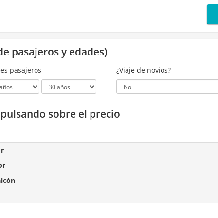
de pasajeros y edades)
es pasajeros
¿Viaje de novios?
a pulsando sobre el precio
or
or
alcón