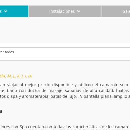
es
Instalaciones
Gal
 M, L, K, J, I, IA
an viajar al mejor precio disponible y utilicen el camarote sol
m², baño con ducha de masaje, sábanas de alta calidad, toallas
tos d spa y aromaterapia, batas de lujo, TV pantalla plana, amplio a
a
iores con Spa cuentan con todas las características de los camarot