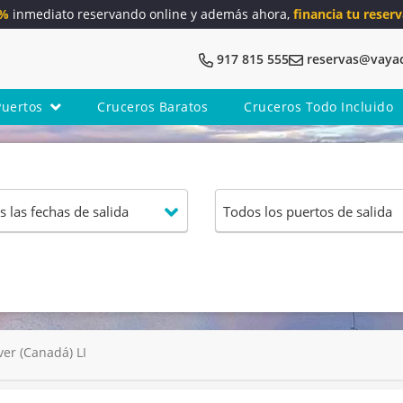
5%
inmediato reservando online y además ahora,
financia tu reserv
917 815 555
reservas@vaya
Puertos
Cruceros Baratos
Cruceros Todo Incluido
er (Canadá) LI