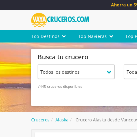
Ahorra un 
Top Destinos
Top Navieras
Top 
Busca tu crucero
7440 cruceros disponibles
Cruceros
Alaska
Crucero Alaska desde Vancouv