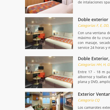
de intalaciones spa 
Doble exterior
Categorías F, E, DD,
Con una ventana do
máximo de tu cruce
con masaje, secado
service 24 horas y
Doble Exterior,
Categorías HH, H, G
Entre 17 - 18 m p
albornoz y toallas 
plana y DVD, amplio
Exterior Venta
Categoría CQ
Los camarotes exter