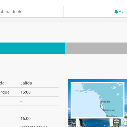
abina doble.
Avís
ada
Salida
rque
15:00
-
-
16:00