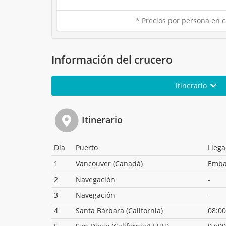
* Precios por persona en c
Información del crucero
Itinerario
Itinerario
Día
Puerto
Lleg
1
Vancouver (Canadá)
Emba
2
Navegación
-
3
Navegación
-
4
Santa Bárbara (California)
08:00