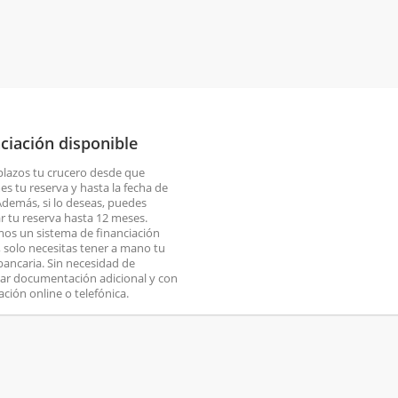
ciación disponible
plazos tu crucero desde que
es tu reserva y hasta la fecha de
 Además, si lo deseas, puedes
ar tu reserva hasta 12 meses.
os un sistema de financiación
o, solo necesitas tener a mano tu
 bancaria. Sin necesidad de
ar documentación adicional y con
ación online o telefónica.