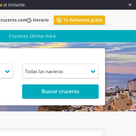
a
al instante.
cruceros.com
Horario
Te llamamos gratis
Cruceros Última Hora
Buscar cruceros