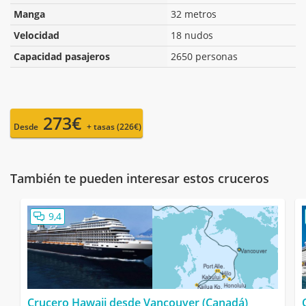
Manga
32 metros
Velocidad
18 nudos
Capacidad pasajeros
2650 personas
273€
Desde
+ tasas (226€)
También te pueden interesar estos cruceros
9,4
Crucero Hawaii desde Vancouver (Canadá)