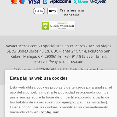
Transferencia
bancaria
Vayacruceros.com - Especialistas en cruceros - Acción Viajes
SL (C/ Bodegueros 43 Ed. CBC Planta 2ª Of. 14, Polígono San
Rafael, Málaga. CP: 29006) Tel: +34 917 815 555 - Email:
reservas@vayacruceros.com
© Copyright ACCION VIAJES S.L. Todos los derechos
reservados. Autorización nº 29780-2
ACCION VIAJES SL ha sido beneficiaria del Fondo Europeo de Desarrollo