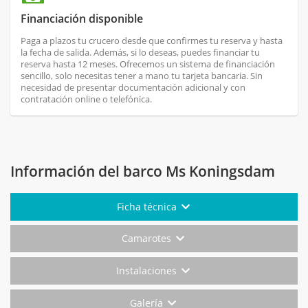
Financiación disponible
Paga a plazos tu crucero desde que confirmes tu reserva y hasta
la fecha de salida. Además, si lo deseas, puedes financiar tu
reserva hasta 12 meses. Ofrecemos un sistema de financiación
sencillo, solo necesitas tener a mano tu tarjeta bancaria. Sin
necesidad de presentar documentación adicional y con
contratación online o telefónica.
Información del barco Ms Koningsdam
Ficha técnica
Camarotes
Instalaciones
Galería