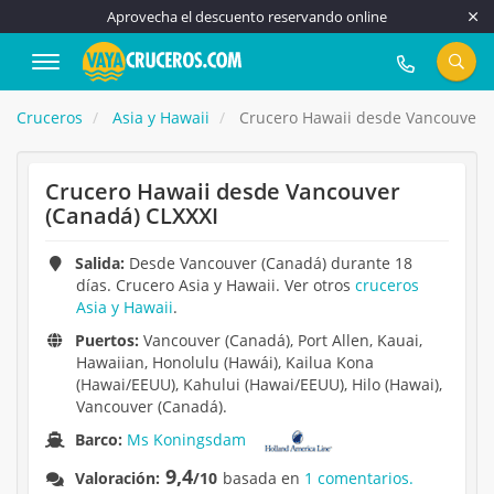
Aprovecha el descuento reservando online
917 815 555
Cruceros
Asia y Hawaii
Crucero Hawaii desde Vancouver (
Crucero Hawaii desde Vancouver
(Canadá) CLXXXI
Salida:
Desde Vancouver (Canadá) durante 18
días. Crucero Asia y Hawaii. Ver otros
cruceros
Asia y Hawaii
.
Puertos:
Vancouver (Canadá), Port Allen, Kauai,
Hawaiian, Honolulu (Hawái), Kailua Kona
(Hawai/EEUU), Kahului (Hawai/EEUU), Hilo (Hawai),
Vancouver (Canadá).
Barco:
Ms Koningsdam
9,4
Valoración:
/10
basada en
1 comentarios.