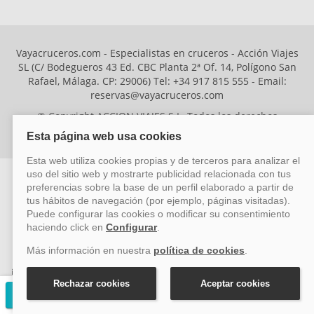
Vayacruceros.com - Especialistas en cruceros - Acción Viajes
SL (C/ Bodegueros 43 Ed. CBC Planta 2ª Of. 14, Polígono San
Rafael, Málaga. CP: 29006) Tel: +34 917 815 555 - Email:
reservas@vayacruceros.com
© Copyright ACCION VIAJES S.L. Todos los derechos
reservados. Autorización nº 29780-2
ACCION VIAJES SL ha sido beneficiaria del Fondo Europeo de Desarrollo
Regional (FEDER), cuyo objetivo es mejorar la competitividad de las pymes
mediante el impulso de la innovación, el desarrollo tecnológico, la
investigación de calidad y el uso seguro y fiable del ciberespacio. Gracias a
esta financiación, la empresa ha puesto en marcha un Plan de Acción
Solicitar presupuesto gratuito
durante el año 2026 para reforzar su competitividad empresarial,
promoviendo la innovación y la ciberseguridad. Para ello, ha contado con el