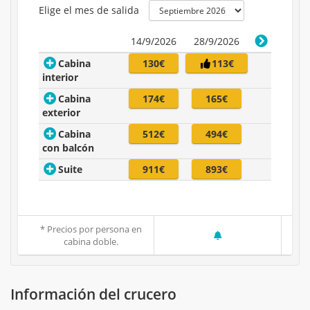
Elige el mes de salida
14/9/2026
28/9/2026
Cabina
130€
113€
interior
Cabina
174€
165€
exterior
Cabina
512€
494€
con balcón
Suite
911€
893€
* Precios por persona en
cabina doble.
Información del crucero