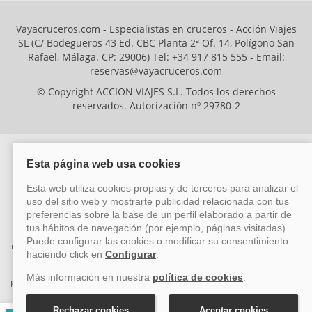
Vayacruceros.com - Especialistas en cruceros - Acción Viajes
SL (C/ Bodegueros 43 Ed. CBC Planta 2ª Of. 14, Polígono San
Rafael, Málaga. CP: 29006) Tel: +34 917 815 555 - Email:
reservas@vayacruceros.com
© Copyright ACCION VIAJES S.L. Todos los derechos
reservados. Autorización nº 29780-2
ACCION VIAJES SL ha sido beneficiaria del Fondo Europeo de Desarrollo
Regional (FEDER), cuyo objetivo es mejorar la competitividad de las pymes
mediante el impulso de la innovación, el desarrollo tecnológico, la
investigación de calidad y el uso seguro y fiable del ciberespacio. Gracias a
esta financiación, la empresa ha puesto en marcha un Plan de Acción
durante el año 2026 para reforzar su competitividad empresarial,
promoviendo la innovación y la ciberseguridad. Para ello, ha contado con el
apoyo de los programas Pyme Innova y Pyme Cibersegura de la Cámara
de Comercio de Málaga. #EuropaSeSiente