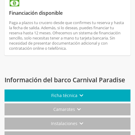
Financiación disponible
Paga a plazos tu crucero desde que confirmes tu reserva y hasta
la fecha de salida. Además, si lo deseas, puedes financiar tu
reserva hasta 12 meses. Ofrecemos un sistema de financiación
sencillo, solo necesitas tener a mano tu tarjeta bancaria. Sin
necesidad de presentar documentación adicional y con
contratación online o telefónica.
Información del barco Carnival Paradise
Ficha técnica
Camarotes
Instalaciones