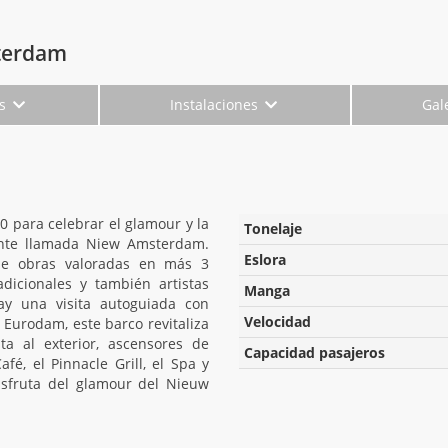
sterdam
es
Instalaciones
Gal
 para celebrar el glamour y la
Tonelaje
ente llamada Niew Amsterdam.
Eslora
de obras valoradas en más 3
dicionales y también artistas
Manga
ay una visita autoguiada con
Velocidad
 Eurodam, este barco revitaliza
sta al exterior, ascensores de
Capacidad pasajeros
fé, el Pinnacle Grill, el Spa y
sfruta del glamour del Nieuw