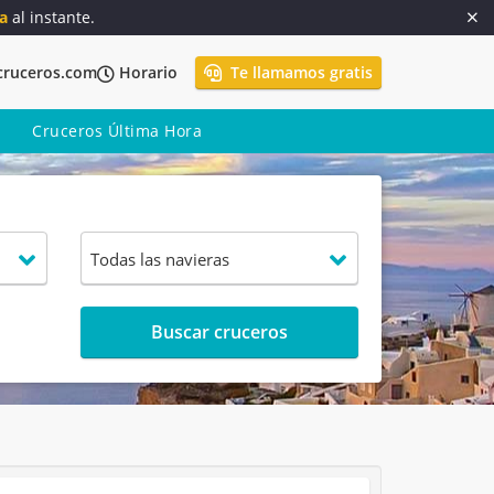
a
al instante.
cruceros.com
Horario
Te llamamos gratis
Cruceros Última Hora
Buscar cruceros