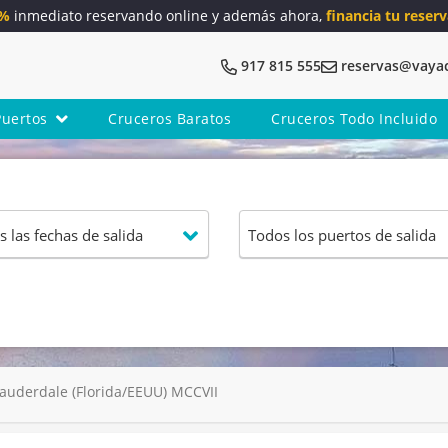
5%
inmediato reservando online y además ahora,
financia tu reserv
917 815 555
reservas@vaya
Puertos
Cruceros Baratos
Cruceros Todo Incluido
auderdale (Florida/EEUU) MCCVII