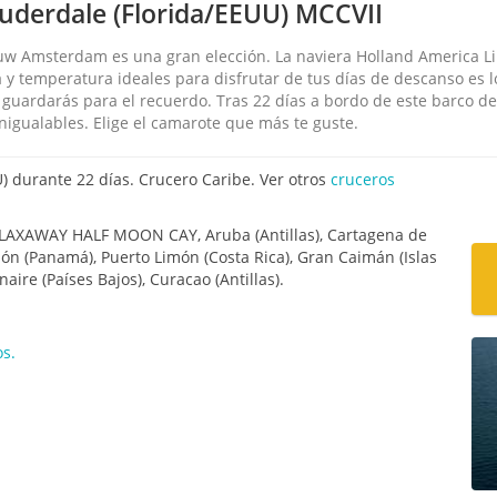
auderdale (Florida/EEUU) MCCVII
euw Amsterdam es una gran elección. La naviera Holland America Li
ma y temperatura ideales para disfrutar de tus días de descanso es 
guardarás para el recuerdo. Tras 22 días a bordo de este barco d
inigualables. Elige el camarote que más te guste.
) durante 22 días. Crucero Caribe. Ver otros
cruceros
RELAXAWAY HALF MOON CAY, Aruba (Antillas), Cartagena de
lón (Panamá), Puerto Limón (Costa Rica), Gran Caimán (Islas
aire (Países Bajos), Curacao (Antillas).
os.