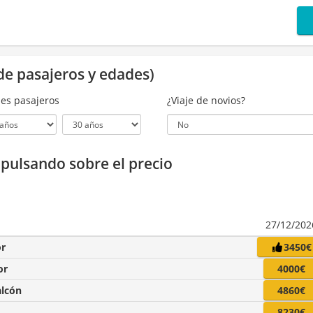
de pasajeros y edades)
es pasajeros
¿Viaje de novios?
a pulsando sobre el precio
27/12/202
or
3450€
or
4000€
alcón
4860€
8230€