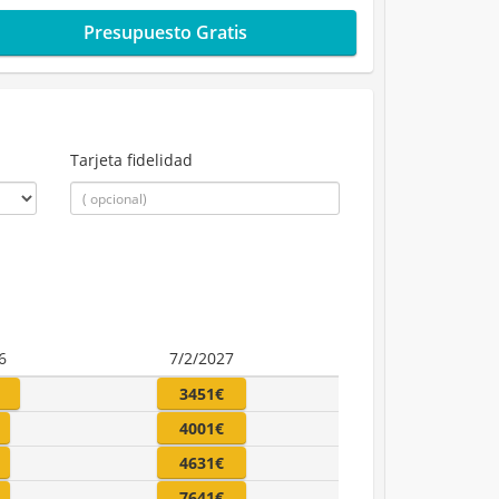
Presupuesto Gratis
Tarjeta fidelidad
6
7/2/2027
3451€
4001€
4631€
7641€