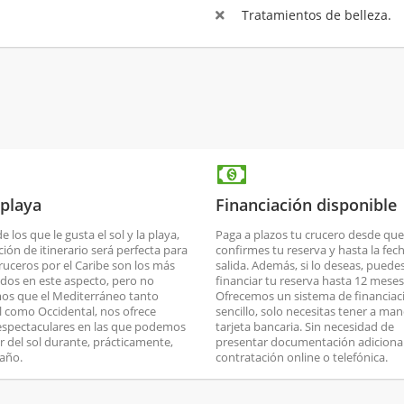
Tratamientos de belleza.
 playa
Financiación disponible
de los que le gusta el sol y la playa,
Paga a plazos tu crucero desde que
ción de itinerario será perfecta para
confirmes tu reserva y hasta la fec
cruceros por el Caribe son los más
salida. Además, si lo deseas, puede
dos en este aspecto, pero no
financiar tu reserva hasta 12 meses
os que el Mediterráneo tanto
Ofrecemos un sistema de financiac
l como Occidental, nos ofrece
sencillo, solo necesitas tener a man
espectaculares en las que podemos
tarjeta bancaria. Sin necesidad de
ar del sol durante, prácticamente,
presentar documentación adicional
 año.
contratación online o telefónica.