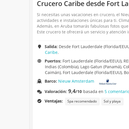
Crucero Caribe desde Fort L
Si necesitas unas vacaciones en crucero, el Ni
actividades e instalaciones únicas para ti. Cli
Además, en Aruba tomarás fabulosas fotos que 
Este crucero te ofrecerá un servicio y atención 
Salida:
Desde Fort Lauderdale (Florida/EEUU
Caribe
.
Puertos:
Fort Lauderdale (Florida/EEUU), 
Indias (Colombia), Lago Gatun (Panamá), Co
Caimán), Fort Lauderdale (Florida/EEUU), Bon
Barco:
Nieuw Amsterdam
9,4
Valoración:
/10
basada en
5 comentari
Ventajas:
Spa recomendado
Sol y playa