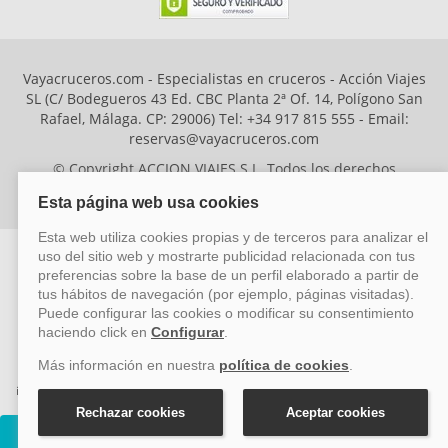
Vayacruceros.com - Especialistas en cruceros - Acción Viajes
SL (C/ Bodegueros 43 Ed. CBC Planta 2ª Of. 14, Polígono San
Rafael, Málaga. CP: 29006) Tel: +34 917 815 555 - Email:
reservas@vayacruceros.com
© Copyright ACCION VIAJES S.L. Todos los derechos
reservados. Autorización nº 29780-2
ACCION VIAJES SL ha sido beneficiaria del Fondo Europeo de Desarrollo
Regional (FEDER), cuyo objetivo es mejorar la competitividad de las pymes
mediante el impulso de la innovación, el desarrollo tecnológico, la
investigación de calidad y el uso seguro y fiable del ciberespacio. Gracias a
esta financiación, la empresa ha puesto en marcha un Plan de Acción
durante el año 2026 para reforzar su competitividad empresarial,
Cruceros Nieuw Amsterdam
promoviendo la innovación y la ciberseguridad. Para ello, ha contado con el