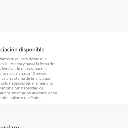
ciación disponible
plazos tu crucero desde que
es tu reserva y hasta la fecha de
 Además, si lo deseas, puedes
ar tu reserva hasta 12 meses.
os un sistema de financiación
o, solo necesitas tener a mano tu
 bancaria. Sin necesidad de
ar documentación adicional y con
ación online o telefónica.
sterdam