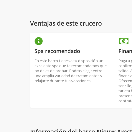
Ventajas de este crucero
Spa recomendado
Finan
En este barco tienes a tu disposición un
Paga a 
excelente spa que te recomendamos que
confirm
no dejes de probar. Podrás elegir entre
salida.
una amplia variedad de tratamientos y
financi
relajarte durante tus vacaciones.
Ofrecem
sencill
tarjeta
present
contrat
Información del barco Nieuw Am