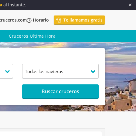
a
al instante.
cruceros.com
Horario
Te llamamos gratis
Cruceros Última Hora
Buscar cruceros