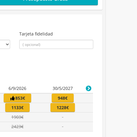
Tarjeta fidelidad
6/9/2026
30/5/2027
853€
948€
1133€
1228€
1903€
2423€