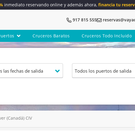
5%
inmediato reservando online y además ahora,
financia tu reserv
917 815 555
reservas@vaya
Puertos
Cruceros Baratos
Cruceros Todo Incluido
er (Canadá) CIV