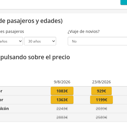
de pasajeros y edades)
es pasajeros
¿Viaje de novios?
a pulsando sobre el precio
9/8/2026
23/8/2026
or
1083€
929€
or
1363€
1199€
alcón
2243€
2039€
2883€
2589€