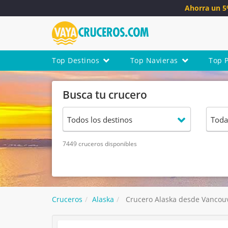
Ahorra un 
Top Destinos
Top Navieras
Top 
Busca tu crucero
7449 cruceros disponibles
Cruceros
Alaska
Crucero Alaska desde Vancouv