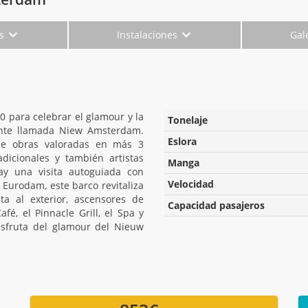
es
Instalaciones
Gal
 para celebrar el glamour y la
Tonelaje
ente llamada Niew Amsterdam.
Eslora
de obras valoradas en más 3
dicionales y también artistas
Manga
ay una visita autoguiada con
Velocidad
 Eurodam, este barco revitaliza
sta al exterior, ascensores de
Capacidad pasajeros
fé, el Pinnacle Grill, el Spa y
sfruta del glamour del Nieuw