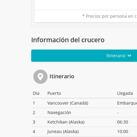
* Precios por persona en c
Información del crucero
Itinerario
Itinerario
Día
Puerto
Llegada
1
Vancouver (Canadá)
Embarqu
2
Navegación
-
3
Ketchikan (Alaska)
06:30
4
Juneau (Alaska)
10:00