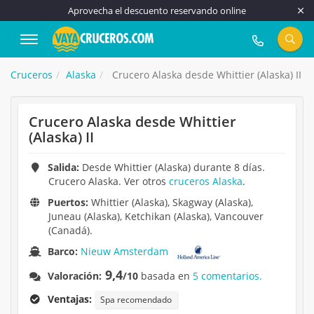
Aprovecha el descuento reservando online
917 815 555
Cruceros
Alaska
Crucero Alaska desde Whittier (Alaska) II
Crucero Alaska desde Whittier
(Alaska) II
Salida:
Desde Whittier (Alaska) durante 8 días.
Crucero Alaska. Ver otros
cruceros Alaska
.
Puertos:
Whittier (Alaska), Skagway (Alaska),
Juneau (Alaska), Ketchikan (Alaska), Vancouver
(Canadá).
Barco:
Nieuw Amsterdam
9,4
Valoración:
/10
basada en
5 comentarios.
Ventajas:
Spa recomendado