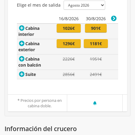
Elige el mes de salida
16/8/2026
30/8/2026
Cabina
1026€
901€
interior
Cabina
1296€
1181€
exterior
Cabina
2226€
1951€
con balcón
Suite
2856€
2491€
* Precios por persona en
cabina doble.
Información del crucero