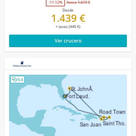
-11.12%
Antes 1.619 €
Desde
1.439 €
+ tasas (440 €)
Ver crucero
9,4