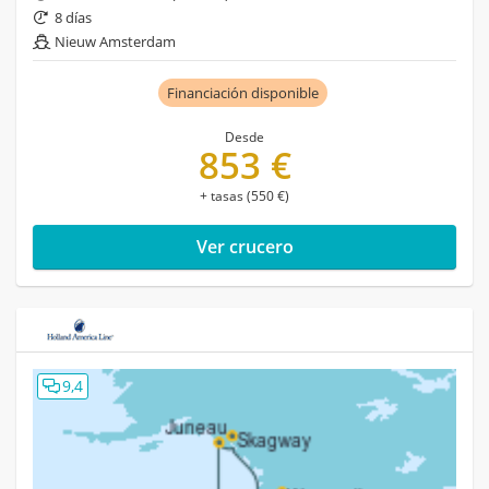
8 días
Nieuw Amsterdam
Financiación disponible
Desde
853 €
+ tasas (550 €)
Ver crucero
9,4