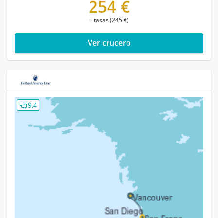
254 €
+ tasas (245 €)
Ver crucero
9,4