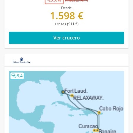
-25.57%
Antes 2.147 €
Desde
1.598 €
+ tasas (911 €)
Ver crucero
9,4