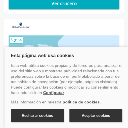
Ver crucero
9,4
Crucero Caribe desde Fort Lauderdale
(Florida/EEUU) MCLIX