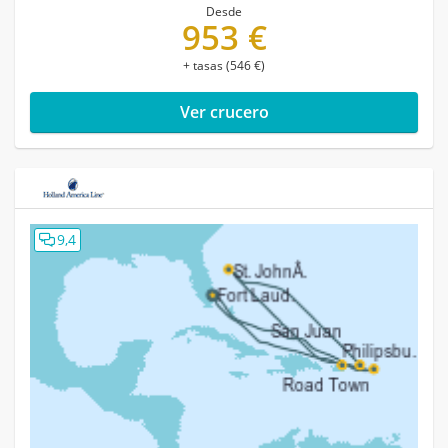
Desde
953 €
+ tasas (546 €)
Ver crucero
9,4