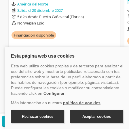
América del Norte
Salida el 20 diciembre 2027
5 días desde Puerto Cañaveral (Florida)
Norwegian Epic
Financiación disponible
Pensión Completa
Hasta 50% descuento
desde
424€
+ tasas
Ver crucero
Solicitar presupuesto gratuito