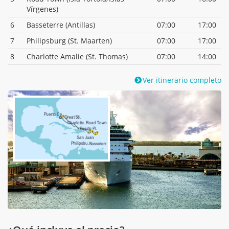
Vírgenes)
6
Basseterre (Antillas)
07:00
17:00
7
Philipsburg (St. Maarten)
07:00
17:00
8
Charlotte Amalie (St. Thomas)
07:00
14:00
Ver itinerario completo