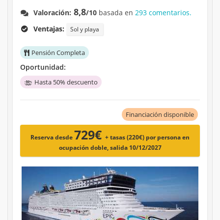
8,8
Valoración:
/10
basada en
293 comentarios.
Ventajas:
Sol y playa
Pensión Completa
Oportunidad:
Hasta 50% descuento
Financiación disponible
729€
Reserva desde
+ tasas (220€)
por persona en
ocupación doble, salida 10/12/2027