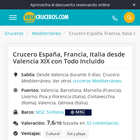
Aprovecha el descuento reservando online
917 815 555
Cruceros
Mediterráneo
Crucero España, Francia, Italia de
Crucero España, Francia, Italia desde
Valencia XIX con Todo Incluido
Salida:
Desde Valencia durante 9 días. Crucero
Mediterráneo. Ver otros
cruceros Mediterráneo
.
Puertos:
Valencia, Barcelona, Marsella (Francia),
Livorno, Pisa y Florencia (Italia), Civitavecchia
(Roma), Valencia, Génova (Italia).
Barco:
MSC Sinfonia
7,6
Valoración:
/10
basada en
32 comentarios.
Ventajas:
Cultural
Sol y playa