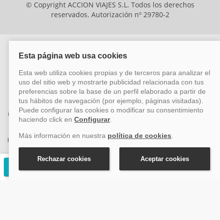
© Copyright ACCION VIAJES S.L. Todos los derechos
reservados. Autorización nº 29780-2
ACCION VIAJES SL ha sido beneficiaria del Fondo Europeo de Desarrollo
Regional (FEDER), cuyo objetivo es mejorar la competitividad de las pymes
mediante el impulso de la innovación, el desarrollo tecnológico, la
investigación de calidad y el uso seguro y fiable del ciberespacio. Gracias a
esta financiación, la empresa ha puesto en marcha un Plan de Acción
durante el año 2026 para reforzar su competitividad empresarial,
promoviendo la innovación y la ciberseguridad. Para ello, ha contado con el
apoyo de los programas Pyme Innova y Pyme Cibersegura de la Cámara
de Comercio de Málaga. #EuropaSeSiente
Solicitar presupuesto gratuito