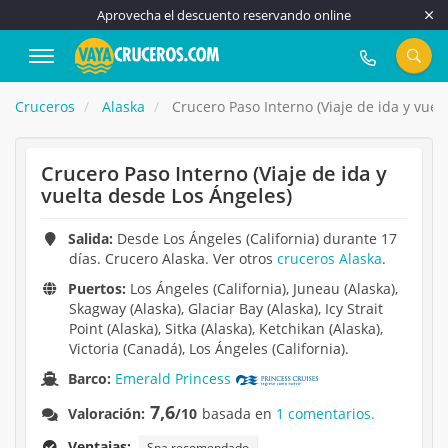
Aprovecha el descuento reservando online
917 815 555
Cruceros
Alaska
Crucero Paso Interno (Viaje de ida y vuel
Crucero Paso Interno (Viaje de ida y
vuelta desde Los Ángeles)
Salida:
Desde Los Ángeles (California) durante 17
días. Crucero Alaska. Ver otros
cruceros Alaska
.
Puertos:
Los Ángeles (California), Juneau (Alaska),
Skagway (Alaska), Glaciar Bay (Alaska), Icy Strait
Point (Alaska), Sitka (Alaska), Ketchikan (Alaska),
Victoria (Canadá), Los Ángeles (California).
Barco:
Emerald Princess
7,6
Valoración:
/10
basada en
1 comentarios.
Ventajas:
Spa recomendado