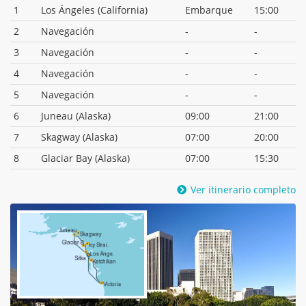
1
Los Ángeles (California)
Embarque
15:00
2
Navegación
-
-
3
Navegación
-
-
4
Navegación
-
-
5
Navegación
-
-
6
Juneau (Alaska)
09:00
21:00
7
Skagway (Alaska)
07:00
20:00
8
Glaciar Bay (Alaska)
07:00
15:30
Ver itinerario completo