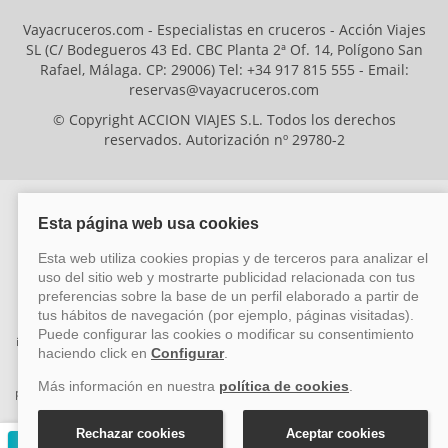
Vayacruceros.com - Especialistas en cruceros - Acción Viajes
SL (C/ Bodegueros 43 Ed. CBC Planta 2ª Of. 14, Polígono San
Rafael, Málaga. CP: 29006) Tel: +34 917 815 555 - Email:
reservas@vayacruceros.com
© Copyright ACCION VIAJES S.L. Todos los derechos
reservados. Autorización nº 29780-2
ACCION VIAJES SL ha sido beneficiaria del Fondo Europeo de Desarrollo
Regional (FEDER), cuyo objetivo es mejorar la competitividad de las pymes
mediante el impulso de la innovación, el desarrollo tecnológico, la
investigación de calidad y el uso seguro y fiable del ciberespacio. Gracias a
esta financiación, la empresa ha puesto en marcha un Plan de Acción
durante el año 2026 para reforzar su competitividad empresarial,
promoviendo la innovación y la ciberseguridad. Para ello, ha contado con el
apoyo de los programas Pyme Innova y Pyme Cibersegura de la Cámara
de Comercio de Málaga. #EuropaSeSiente