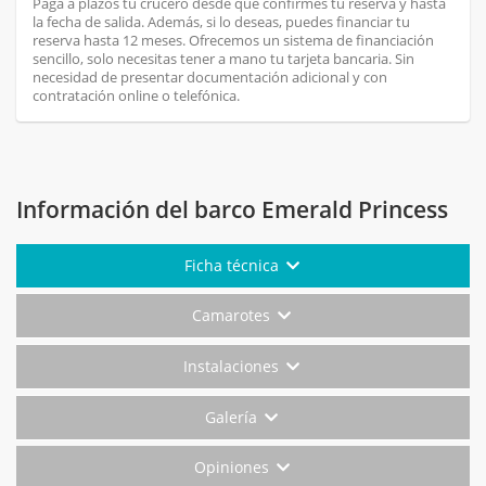
Paga a plazos tu crucero desde que confirmes tu reserva y hasta
la fecha de salida. Además, si lo deseas, puedes financiar tu
reserva hasta 12 meses. Ofrecemos un sistema de financiación
sencillo, solo necesitas tener a mano tu tarjeta bancaria. Sin
necesidad de presentar documentación adicional y con
contratación online o telefónica.
Información del barco Emerald Princess
Ficha técnica
Camarotes
Instalaciones
Galería
Opiniones