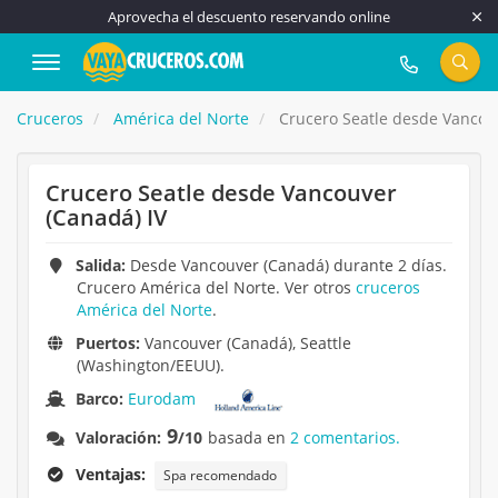
Aprovecha el descuento reservando online
917 815 555
Cruceros
América del Norte
Crucero Seatle desde Vancouv
Crucero Seatle desde Vancouver
(Canadá) IV
Salida:
Desde Vancouver (Canadá) durante 2 días.
Crucero América del Norte. Ver otros
cruceros
América del Norte
.
Puertos:
Vancouver (Canadá), Seattle
(Washington/EEUU).
Barco:
Eurodam
9
Valoración:
/10
basada en
2 comentarios.
Ventajas:
Spa recomendado