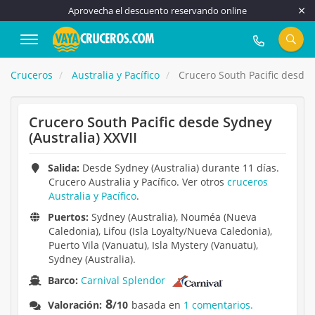
Aprovecha el descuento reservando online
917 815 555
Cruceros
Australia y Pacífico
Crucero South Pacific desde S
Crucero South Pacific desde Sydney
(Australia) XXVII
Salida:
Desde Sydney (Australia) durante 11 días.
Crucero Australia y Pacífico. Ver otros
cruceros
Australia y Pacífico
.
Puertos:
Sydney (Australia), Nouméa (Nueva
Caledonia), Lifou (Isla Loyalty/Nueva Caledonia),
Puerto Vila (Vanuatu), Isla Mystery (Vanuatu),
Sydney (Australia).
Barco:
Carnival Splendor
8
Valoración:
/10
basada en
1 comentarios.