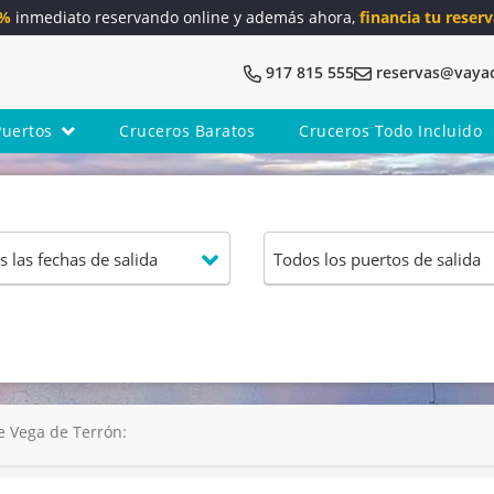
5%
inmediato reservando online y además ahora,
financia tu reserv
917 815 555
reservas@vaya
Puertos
Cruceros Baratos
Cruceros Todo Incluido
e Vega de Terrón: