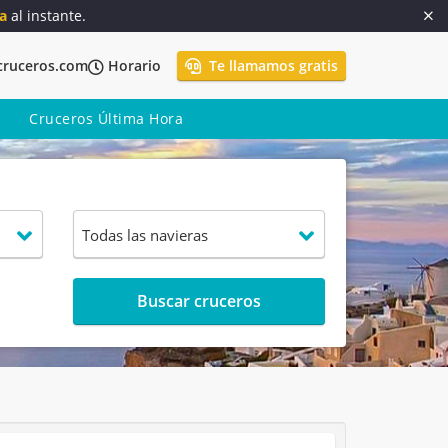
a
al instante.
cruceros.com
Horario
Te llamamos gratis
Cruceros Última Hora
Buscar cruceros