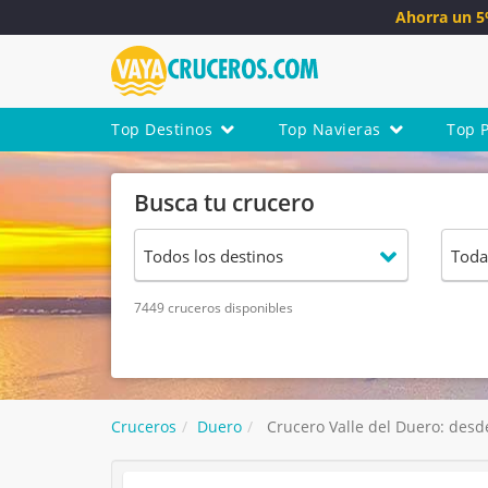
Ahorra un 
Top Destinos
Top Navieras
Top 
Busca tu crucero
7449 cruceros disponibles
Cruceros
Duero
Crucero Valle del Duero: desd