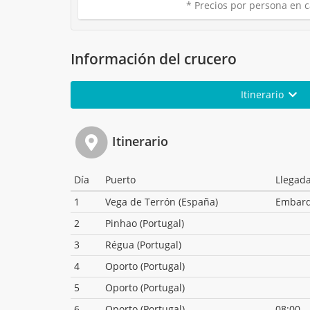
* Precios por persona en c
Información del crucero
Itinerario
Itinerario
Día
Puerto
Llegad
1
Vega de Terrón (España)
Embar
2
Pinhao (Portugal)
3
Régua (Portugal)
4
Oporto (Portugal)
5
Oporto (Portugal)
6
Oporto (Portugal)
08:00