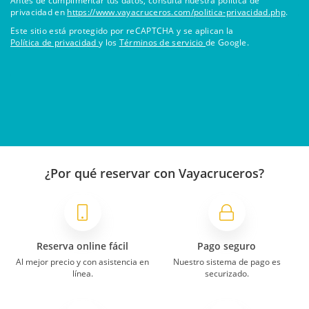
Antes de cumplimentar tus datos, consulta nuestra política de
privacidad en
https://www.vayacruceros.com/politica-privacidad.php
.
Este sitio está protegido por reCAPTCHA y se aplican la
Política de privacidad
y los
Términos de servicio
de Google.
¿Por qué reservar con Vayacruceros?
Reserva online fácil
Pago seguro
Al mejor precio y con asistencia en
Nuestro sistema de pago es
línea.
securizado.