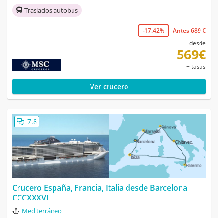
Traslados autobús
-17.42%
Antes 689 €
desde
569€
+ tasas
Ver crucero
7.8
Crucero España, Francia, Italia desde Barcelona
CCCXXXVI
Mediterráneo