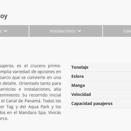
Joy
es
Instalaciones
Gal
ajeros, es el crucero primo-
Tonelaje
mplia variedad de opciones en
Eslora
n barco que se convierte en una
o detalle. Orientado tanto para
Manga
rvicios e instalaciones, alta
Velocidad
nimiento. Su recorrido inicial
 y el Canal de Panamá. Todos los
Capacidad pasajeros
ser Tag y del Aqua Park y los
dos en el Mandara Spa. Vivirás
arco.