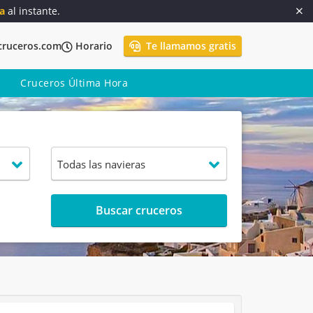
a
al instante.
cruceros.com
Horario
Te llamamos gratis
Cruceros Última Hora
Buscar cruceros