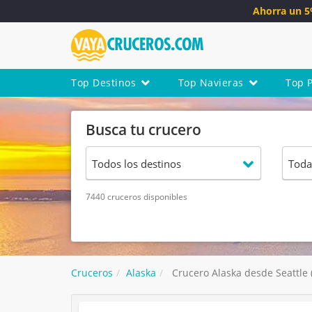
Ahorra un 
Top Destinos
Top Navieras
Top 
Busca tu crucero
7440 cruceros disponibles
Cruceros
Alaska
Crucero Alaska desde Seattle