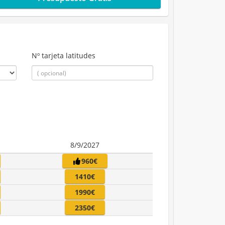
Nº tarjeta latitudes
8/9/2027
960€
1410€
1990€
2350€