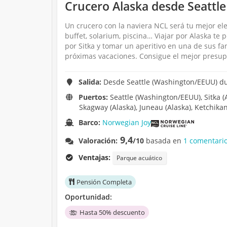
Crucero Alaska desde Seatt
Un crucero con la naviera NCL será tu mejor ele
buffet, solarium, piscina… Viajar por Alaska te
por Sitka y tomar un aperitivo en una de sus f
próximas vacaciones. Consigue el mejor presup
Salida:
Desde Seattle (Washington/EEUU) dur
Puertos:
Seattle (Washington/EEUU), Sitka (Ala
Skagway (Alaska), Juneau (Alaska), Ketchikan
Barco:
Norwegian Joy
9,4
Valoración:
/10
basada en
1 comentario
Ventajas:
Parque acuático
Pensión Completa
Oportunidad:
Hasta 50% descuento