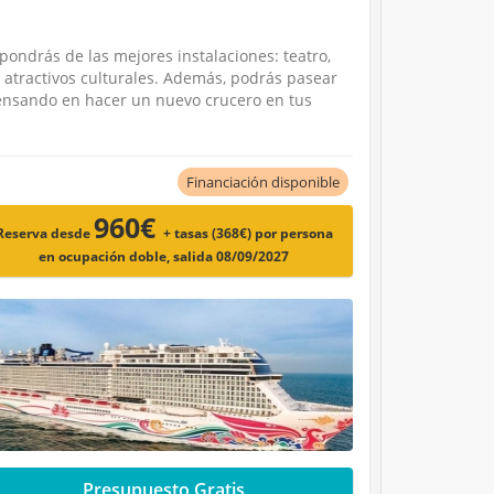
pondrás de las mejores instalaciones: teatro,
s atractivos culturales. Además, podrás pasear
 pensando en hacer un nuevo crucero en tus
Financiación disponible
960€
Reserva desde
+ tasas (368€)
por persona
en ocupación doble, salida 08/09/2027
Presupuesto Gratis