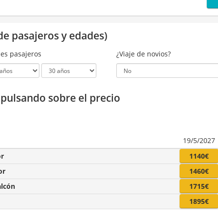
de pasajeros y edades)
es pasajeros
¿Viaje de novios?
a pulsando sobre el precio
19/5/2027
or
1140€
or
1460€
alcón
1715€
1895€