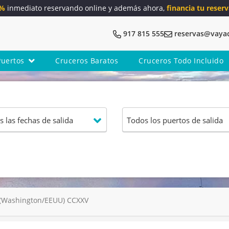
5%
inmediato reservando online y además ahora,
financia tu reserv
917 815 555
reservas@vaya
Puertos
Cruceros Baratos
Cruceros Todo Incluido
 (Washington/EEUU) CCXXV