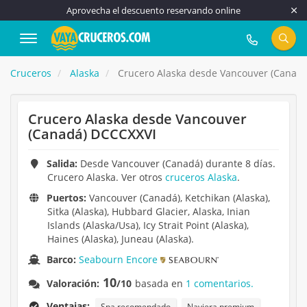
Aprovecha el descuento reservando online
917 815 555
Cruceros
Alaska
Crucero Alaska desde Vancouver (Canad
Crucero Alaska desde Vancouver
(Canadá) DCCCXXVI
Salida:
Desde Vancouver (Canadá) durante 8 días.
Crucero Alaska. Ver otros
cruceros Alaska
.
Puertos:
Vancouver (Canadá), Ketchikan (Alaska),
Sitka (Alaska), Hubbard Glacier, Alaska, Inian
Islands (Alaska/Usa), Icy Strait Point (Alaska),
Haines (Alaska), Juneau (Alaska).
Barco:
Seabourn Encore
10
Valoración:
/10
basada en
1 comentarios.
Ventajas:
Spa recomendado
Naviera premium