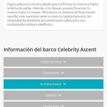
Paga a plazos tu crucero desde que confirmes tu reserva y hasta
la fecha de salida. Además, si lo deseas, puedes financiar tu
reserva hasta 12 meses. Ofrecemos un sistema de financiación
sencillo, solo necesitas tener a mano tu tarjeta bancaria. Sin
necesidad de presentar documentación adicional y con
contratación online o telefónica.
Información del barco Celebrity Ascent
Ficha técnica
Camarotes
Instalaciones
Galería
Opiniones