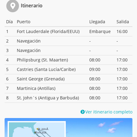
Itinerario
Día
Puerto
Llegada
Salida
1
Fort Lauderdale (Florida/EEUU)
Embarque
16:00
2
Navegación
-
-
3
Navegación
-
-
4
Philipsburg (St. Maarten)
08:00
17:00
5
Castries (Santa Lucía/Caribe)
09:00
17:00
6
Saint George (Grenada)
08:00
17:00
7
Martinica (Antillas)
08:00
17:00
8
St. John´s (Antigua y Barbuda)
08:00
17:00
Ver itinerario completo