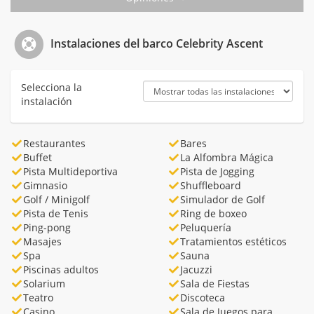
Instalaciones del barco Celebrity Ascent
Selecciona la
instalación
Restaurantes
Bares
Buffet
La Alfombra Mágica
Pista Multideportiva
Pista de Jogging
Gimnasio
Shuffleboard
Golf / Minigolf
Simulador de Golf
Pista de Tenis
Ring de boxeo
Ping-pong
Peluquería
Masajes
Tratamientos estéticos
Spa
Sauna
Piscinas adultos
Jacuzzi
Solarium
Sala de Fiestas
Teatro
Discoteca
Casino
Sala de Juegos para