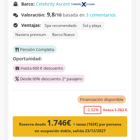
Barco:
Celebrity Ascent
9,8
Valoración:
/10
basada en
3 comentarios.
Ventajas:
Spa recomendado
Sol y playa
Naviera premium
Barco Nuevo
Pensión Completa
Oportunidad:
Hasta 600 € descuento
Desde 60% descuento 2º pasajero
Financiación disponible
-2.02%
Antes 1.782 €
1.746€
Reserva desde
+ tasas (162€)
por persona
en ocupación doble, salida 23/12/2027