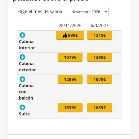
Elige el mes de salida
28/11/2026
6/3/2027
899€
1219€
Cabina
interior
1079€
1399€
Cabina
exterior
1259€
1579€
Cabina
con
balcón
1339€
1659€
Suite