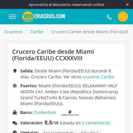
Aprovecha el descuento reservando online
917 815 555
Cruceros
Caribe
Crucero Caribe desde Miami (Florida/EEU
Crucero Caribe desde Miami
(Florida/EEUU) CCXXXVIII
Salida:
Desde Miami (Florida/EEUU) durante 8
días. Crucero Caribe. Ver otros
cruceros Caribe
.
Puertos:
Miami (Florida/EEUU), RELAXAWAY HALF
MOON CAY, Amber Cove (República Dominicana),
Grand Turks(Turks & Caicos), Nassau (Bahamas),
Miami (Florida/EEUU).
Barco:
Zuiderdam
8,8
Valoración:
/10
basada en
2 comentarios.
Ventajas:
Spa recomendado
Sol y playa