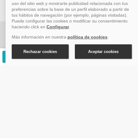
Vayacruceros.com - Especialistas en cruceros - Acción Viajes
SL (C/ Bodegueros 43 Ed. CBC Planta 2ª Of. 14, Polígono San
Rafael, Málaga. CP: 29006) Tel: +34 917 815 555 - Email:
reservas@vayacruceros.com
Solicitar presupuesto gratuito
© Copyright ACCION VIAJES S.L. Todos los derechos
reservados. Autorización nº 29780-2
ACCION VIAJES SL ha sido beneficiaria del Fondo Europeo de Desarrollo
Regional (FEDER), cuyo objetivo es mejorar la competitividad de las pymes
mediante el impulso de la innovación, el desarrollo tecnológico, la
investigación de calidad y el uso seguro y fiable del ciberespacio. Gracias a
esta financiación, la empresa ha puesto en marcha un Plan de Acción