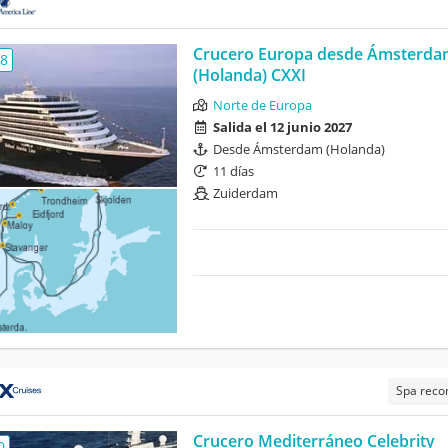
Crucero Europa desde Ámsterda
,8
(Holanda) CXXI
Norte de Europa
Salida el 12 junio 2027
Desde Ámsterdam (Holanda)
11 días
Zuiderdam
Spa rec
Crucero Mediterráneo Celebrity
0