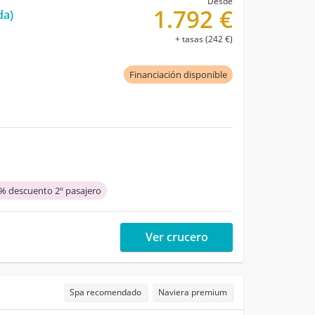
Desde
1.792 €
da)
+ tasas (242 €)
Financiación disponible
% descuento 2º pasajero
Ver crucero
Spa recomendado
Naviera premium