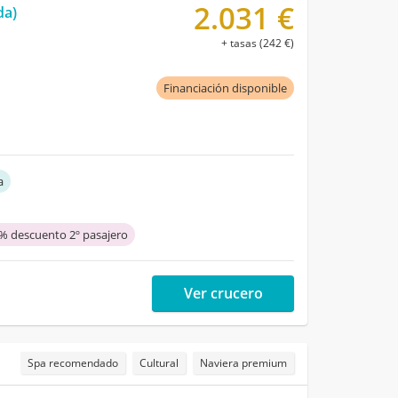
2.031 €
da)
+ tasas (242 €)
Financiación disponible
a
% descuento 2º pasajero
Ver crucero
Spa recomendado
Cultural
Naviera premium