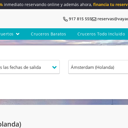
5%
inmediato reservando online y además ahora,
financia tu reserv
917 815 555
reservas@vaya
Puertos
Cruceros Baratos
Cruceros Todo Incluido
landa)