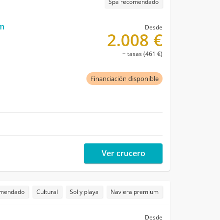
Spa recomendado
m
Desde
2.008 €
+ tasas (461 €)
Financiación disponible
Ver crucero
omendado
Cultural
Sol y playa
Naviera premium
Desde