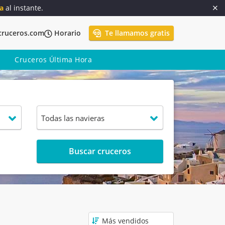
a
al instante.
cruceros.com
Horario
Te llamamos gratis
Cruceros Última Hora
Buscar cruceros