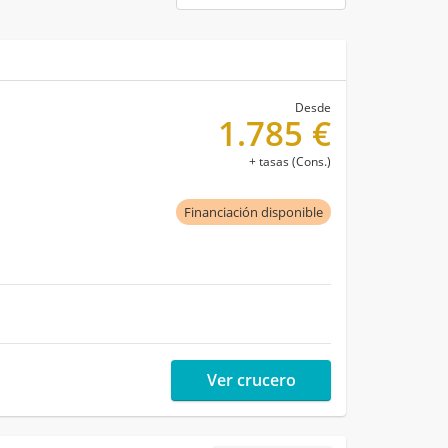
Desde
1.785 €
+ tasas (Cons.)
Financiación disponible
Ver crucero