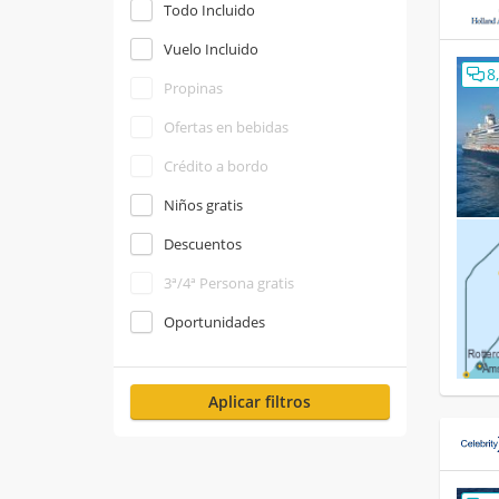
Todo Incluido
Vuelo Incluido
8
Propinas
Ofertas en bebidas
Crédito a bordo
Niños gratis
Descuentos
3ª/4ª Persona gratis
Oportunidades
Aplicar filtros