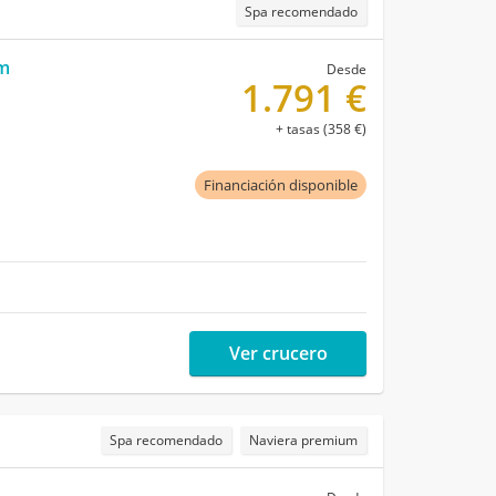
Spa recomendado
m
Desde
1.791 €
+ tasas (358 €)
Financiación disponible
Ver crucero
Spa recomendado
Naviera premium