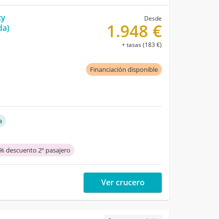
ty
Desde
1.948 €
da)
+ tasas (183 €)
Financiación disponible
a
% descuento 2º pasajero
Ver crucero