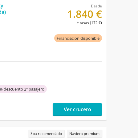
ty
Desde
1.840 €
da)
+ tasas (172 €)
Financiación disponible
% descuento 2º pasajero
Ver crucero
Spa recomendado
Naviera premium