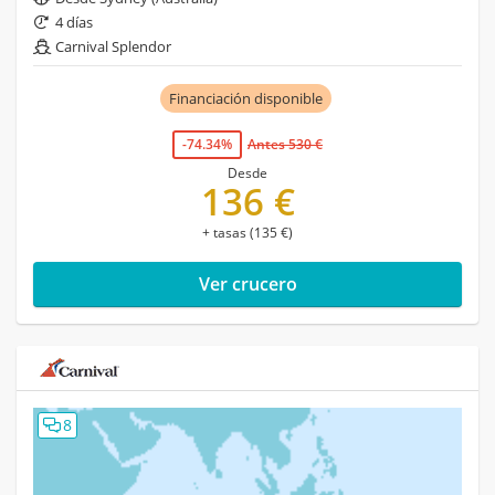
4 días
Carnival Splendor
Financiación disponible
-74.34%
Antes 530 €
Desde
136 €
+ tasas (135 €)
Ver crucero
8