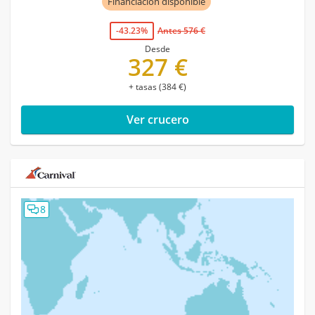
Financiación disponible
-43.23%
Antes 576 €
Desde
327 €
+ tasas (384 €)
Ver crucero
8