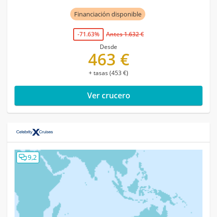
Financiación disponible
-71.63%
Antes 1.632 €
Desde
463 €
+ tasas (453 €)
Ver crucero
9,2