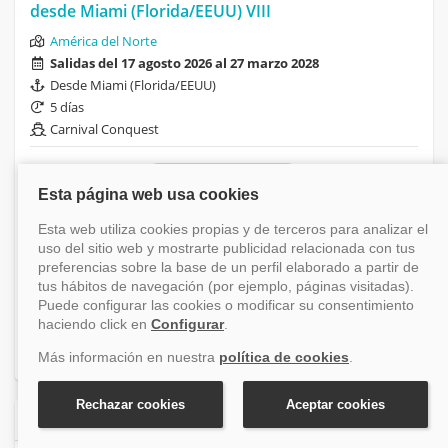
desde Miami (Florida/EEUU) VIII
América del Norte
Salidas del 17 agosto 2026 al 27 marzo 2028
Desde Miami (Florida/EEUU)
5 días
Carnival Conquest
Financiación disponible
-76.36%
Antes 110 €
Desde
26 €
+ tasas (174 €)
Ver crucero