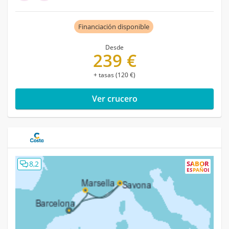
Financiación disponible
Desde
239 €
+ tasas (120 €)
Ver crucero
8,2
SABOR
ESPAÑOL