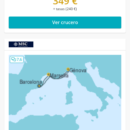
349 €
+ tasas (240 €)
Ver crucero
7,6