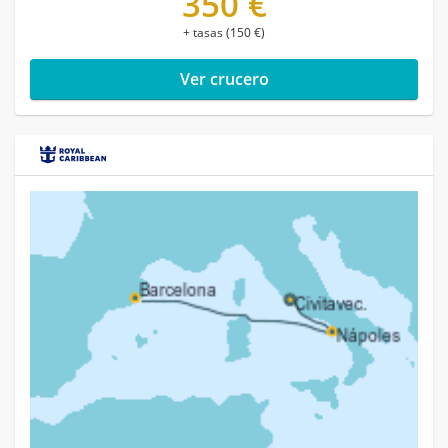
350 €
+ tasas (150 €)
Ver crucero