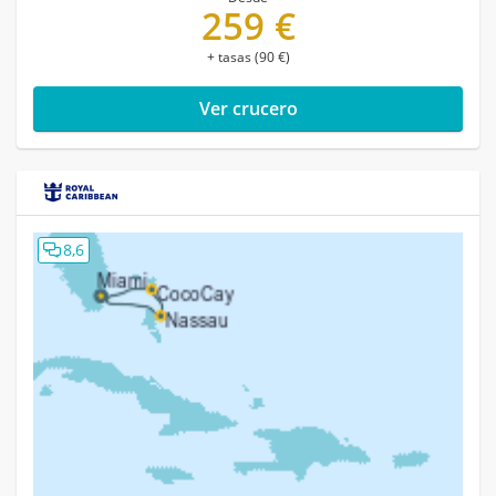
259 €
+ tasas (90 €)
Ver crucero
8,6