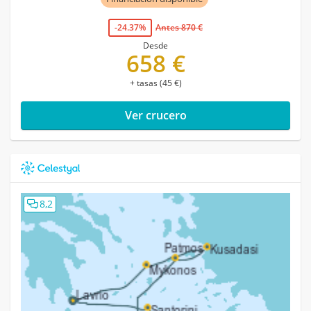
-24.37%
Antes 870 €
Desde
658 €
+ tasas (45 €)
Ver crucero
8,2