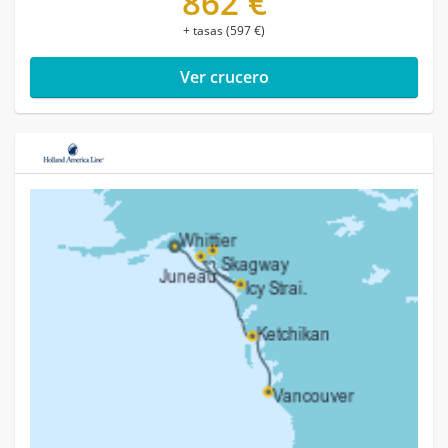
862 €
+ tasas (597 €)
Ver crucero