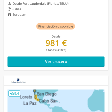
Desde Fort Lauderdale (Florida/EEUU)
8 días
Eurodam
Financiación disponible
Desde
981 €
+ tasas (418 €)
Ver crucero
9,4