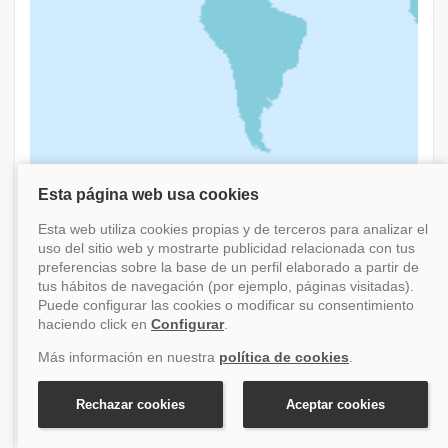
Crucero Bajo México desde San Diego
(California/EEUU) IX
Sudamérica
Salidas del 7 noviembre 2026 al 20 marzo 2027
Desde San Diego (California/EEUU)
8 días
Ms Koningsdam
Financiación disponible
Desde
1.013 €