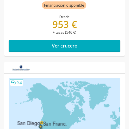
Financiación disponible
Desde
953 €
+ tasas (546 €)
Ver crucero
9,4