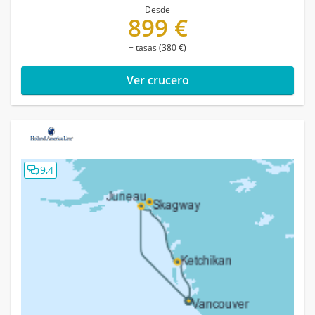
Desde
899 €
+ tasas (380 €)
Ver crucero
9,4