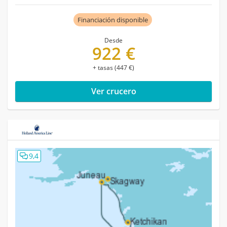
Financiación disponible
Desde
922 €
+ tasas (447 €)
Ver crucero
9,4