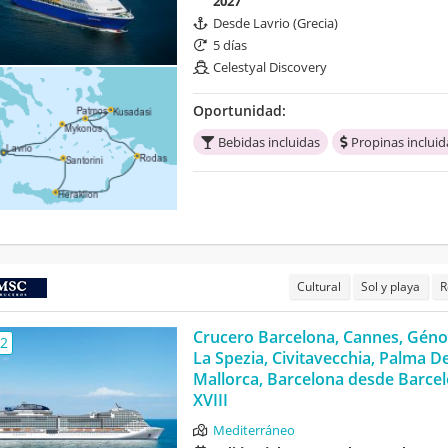
2027
Desde Lavrio (Grecia)
5 días
Celestyal Discovery
Oportunidad:
Bebidas incluidas
Propinas incluid
Cultural
Sol y playa
R
Crucero Barcelona, Cannes, Géno
,2
La Spezia, Civitavecchia, Palma D
Mallorca, Barcelona desde Barce
XVIII
Mediterráneo