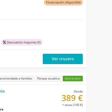
Financiación disponible
Descuento mayores 65
Ver crucero
ecomendado a familias
Parque acuático
DESTACADO
hia
Desde
389 €
+ tasas (140 €)
bre