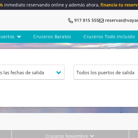
5%
inmediato reservando online y además ahora,
financia tu reserv
917 815 555
reservas@vaya
Puertos
Cruceros Baratos
Cruceros Todo Incluido
Cruceros Noviembre