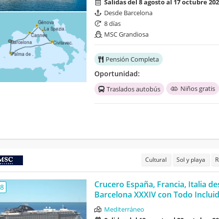
Salidas del 8 agosto al 17 octubre 20
Desde Barcelona
8 días
MSC Grandiosa
Pensión Completa
Oportunidad:
Niños gratis
Traslados autobús
Cultural
Sol y playa
R
Crucero España, Francia, Italia d
,8
Barcelona XXXIV con Todo Inclui
Mediterráneo