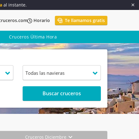
a
al instante.
cruceros.com
Horario
Te llamamos gratis
Cruceros Última Hora
Buscar cruceros
Cruceros Diciembre