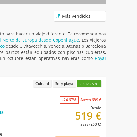
cto para hacer un viaje diferente. Te recomendamos
el Norte de Europa desde Copenhague
. Los viajeros
ico
desde Civitavecchia, Venecia, Atenas o Barcelona
os barcos están equipados con piscinas cubiertas,
! En octubre están operativas navieras como
Royal
Cultural
Sol y playa
DESTACADO
-24.67%
Antes 689 €
Desde
ia
519 €
+ tasas (200 €)
26