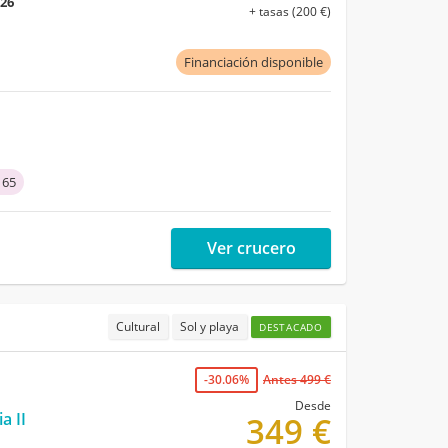
026
+ tasas (200 €)
Financiación disponible
 65
Ver crucero
Cultural
Sol y playa
DESTACADO
-30.06%
Antes 499 €
Desde
a II
349 €