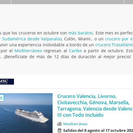
es que los cruceros en octubre son
más baratos
. Este mes es perfe
r Sudamérica desde Valparaíso
, Colón, Miami.. o un
crucero por 
vivir una experiencia inolvidable a bordo de un
crucero Trasatlánt
 por el
Mediterráneo
regresan al
Caribe
a partir de octubre. Est
a… ¡Benefíciate de más de 12 días de duración al mejor precio
Crucero Valencia, Livorno,
,8
Civitavecchia, Génova, Marsella,
Tarragona, Valencia desde Valenc
III con Todo Incluido
Mediterráneo
Salidas del 8 agosto al 17 octubre 20