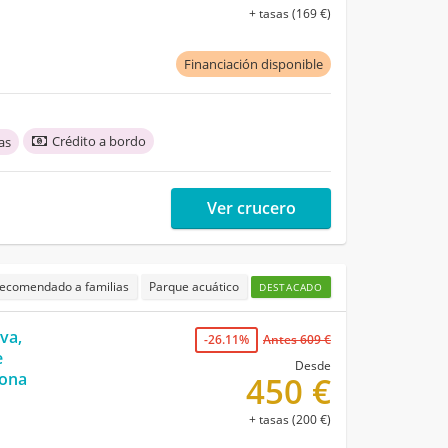
+ tasas (169 €)
Financiación disponible
Crédito a bordo
as
Ver crucero
ecomendado a familias
Parque acuático
DESTACADO
va,
-26.11%
Antes 609 €
e
Desde
lona
450 €
+ tasas (200 €)