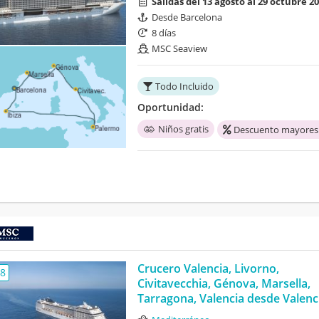
Salidas del 13 agosto al 29 octubre 2
Desde Barcelona
8 días
MSC Seaview
Todo Incluido
Oportunidad:
Niños gratis
Descuento mayores
Crucero Valencia, Livorno,
,8
Civitavecchia, Génova, Marsella,
Tarragona, Valencia desde Valenci