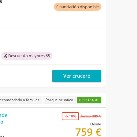
26
Financiación disponible
Descuento mayores 65
Ver crucero
ecomendado a familias
Parque acuático
DESTACADO
esde
-6.18%
Antes 809 €
do
Desde
759 €