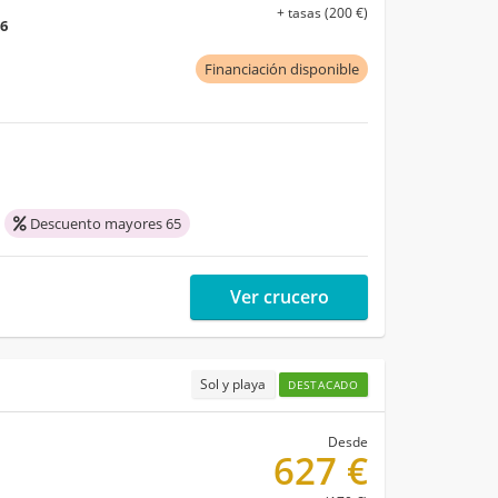
+ tasas (200 €)
26
Financiación disponible
Descuento mayores 65
Ver crucero
Sol y playa
DESTACADO
Desde
627 €