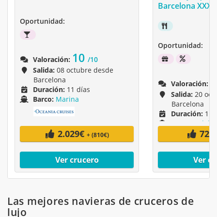
Barcelona XXXV
Oportunidad:
Pensión
Bebidas
Completa
Oportunidad:
ilimitadas
10
sin
Valoración:
/10
Hasta
Desde
alcohol
Salida:
08 octubre desde
600
60%
8
Barcelona
€
descuento
Valoración:
descuento
2º
Duración:
11 días
Salida:
20 oct
pasajero
Barco:
Marina
Barcelona
Duración:
11 
Barco:
Celebr
2.029€
723
+ (810€)
Ver crucero
Ver cr
Las mejores navieras de cruceros de
lujo