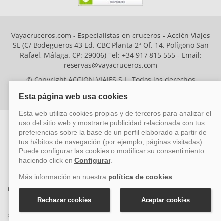
Vayacruceros.com - Especialistas en cruceros - Acción Viajes
SL (C/ Bodegueros 43 Ed. CBC Planta 2ª Of. 14, Polígono San
Rafael, Málaga. CP: 29006) Tel: +34 917 815 555 - Email:
reservas@vayacruceros.com
© Copyright ACCION VIAJES S.L. Todos los derechos
reservados. Autorización nº 29780-2
ACCION VIAJES SL ha sido beneficiaria del Fondo Europeo de Desarrollo
Regional (FEDER), cuyo objetivo es mejorar la competitividad de las pymes
mediante el impulso de la innovación, el desarrollo tecnológico, la
investigación de calidad y el uso seguro y fiable del ciberespacio. Gracias a
esta financiación, la empresa ha puesto en marcha un Plan de Acción
durante el año 2026 para reforzar su competitividad empresarial,
promoviendo la innovación y la ciberseguridad. Para ello, ha contado con el